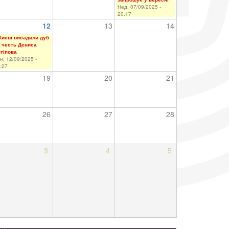
Нед, 07/09/2025 -
20:17
12
13
14
Києві висадили дуб
 честь Дениса
тіпова
н, 12/09/2025 -
:27
19
20
21
26
27
28
3
4
5