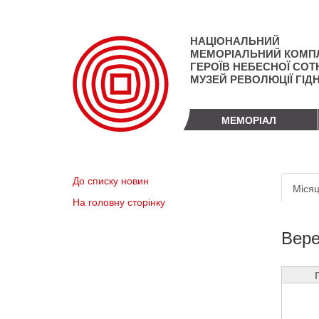
Перейти
до
основного
НАЦІОНАЛЬНИЙ
матеріалу
МЕМОРІАЛЬНИЙ КОМП
ГЕРОЇВ НЕБЕСНОЇ СОТН
МУЗЕЙ РЕВОЛЮЦІЇ ГІД
МЕМОРІАЛ
Пер
До списку новин
Місяц
вкл
На головну сторінку
Вере