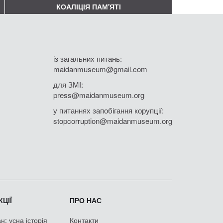
КОАЛІЦІЯ ПАМ'ЯТІ
із загальних питань:
maidanmuseum@gmail.com
для ЗМІ:
press@maidanmuseum.org
у питаннях запобігання корупції:
stopcorruption@maidanmuseum.org
ЦІЇ
ПРО НАС
: усна історія
Контакти