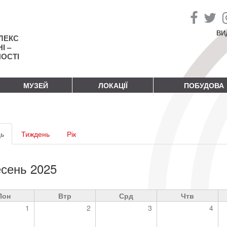
ВИ
ЛЕКС
І –
НОСТІ
МУЗЕЙ
ЛОКАЦІЇ
ПОБУДОВА
винні
ь
(активна
Тиждень
Рік
адки
вкладка)
сень 2025
Пон
Втр
Срд
Чтв
1
2
3
4