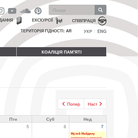
Пошукова
форма
Пошук
ДАННЯ
ЕКСКУРСІЇ
СПІВПРАЦЯ
ТЕРИТОРІЯ ГІДНОСТІ: AR
УКР
ENG
КОАЛІЦІЯ ПАМ'ЯТІ
Попер
Наст
Птн
Суб
Нед
5
6
7
Музей Майдану
запрошує у вересні