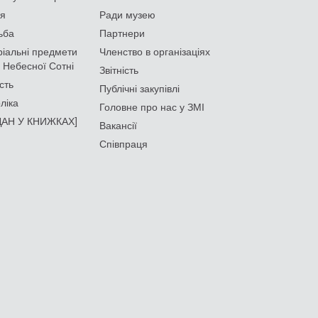
ія
Ради музею
ьба
Партнери
іальні предмети
Членство в організаціях
 Небесної Сотні
Звітність
сть
Публічні закупівлі
ліка
Головне про нас у ЗМІ
АН У КНИЖКАХ]
Вакансії
Співпраця