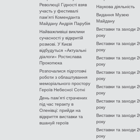
Революції Гідності взяв
Наукова діяльність
участь у фестивалі
Видання Музею
пам'яті Коменданта
Майдану
Майдану Андрія Парубія
Виставки та заходи 
Найважливіші виклики
року
сучасності у відкритій
Виставки та заходи 
розмові. У Києві
року
відбудуться «Актуальні
діалоги» Ростислава
Виставки та заходи 
Прокопюка
року
Розпочалися підготовчі
Виставки та заходи 
роботи з облаштування
року
меморіального простору
Виставки та заходи 
Героїв Небесної Сотні
року
День памʼяті страчених
Виставки та заходи 
під час теракту в
року
Оленівці: прийди на
Виставки та заходи 
відкриття виставки та
року
вшануй героїв
Виставки та заходи 
року