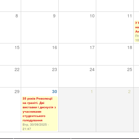
8
9
10
11
У 
на
Ан
Пт
10
15
16
17
18
22
23
24
25
29
30
1
2
35 років Революції
на граніті. Дві
виставки і дискусія з
учасниками
студентського
голодування
Втр, 30/09/2025 -
21:47