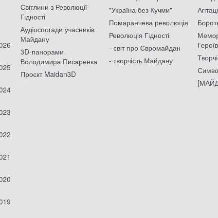
Світлини з Революції
"Україна без Кучми"
Агітац
Гідності
Помаранчева революція
Борот
Аудіоспогади учасників
Революція Гідності
Мемор
Майдану
2026
Героїв
- світ про Євромайдан
3D-панорами
Творчі
- творчість Майдану
Володимира Писаренка
2025
Симво
Проєкт Maidan3D
[МАЙД
2024
2023
2022
2021
2020
2019