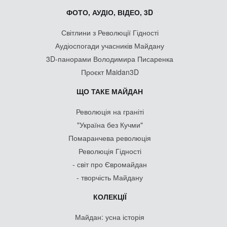
ФОТО, АУДІО, ВІДЕО, 3D
Світлини з Революції Гідності
Аудіоспогади учасників Майдану
3D-панорами Володимира Писаренка
Проєкт Maidan3D
ЩО ТАКЕ МАЙДАН
Революція на граніті
"Україна без Кучми"
Помаранчева революція
Революція Гідності
- світ про Євромайдан
- творчість Майдану
КОЛЕКЦІЇ
Майдан: усна історія