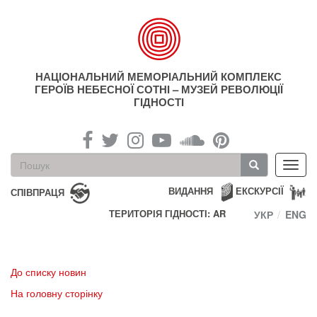
Перейти
до
основного
матеріалу
НАЦІОНАЛЬНИЙ МЕМОРІАЛЬНИЙ КОМПЛЕКС
ГЕРОЇВ НЕБЕСНОЇ СОТНІ – МУЗЕЙ РЕВОЛЮЦІЇ
ГІДНОСТІ
Пошукова
Toggl
форма
navig
Пошук
ВИДАННЯ
ЕКСКУРСІЇ
СПІВПРАЦЯ
ТЕРИТОРІЯ ГІДНОСТІ: AR
УКР
ENG
До списку новин
На головну сторінку