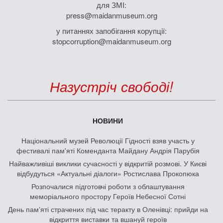
для ЗМІ:
press@maidanmuseum.org
у питаннях запобігання корупції:
stopcorruption@maidanmuseum.org
Назустріч свободі!
НОВИНИ
Національний музей Революції Гідності взяв участь у
фестивалі пам'яті Коменданта Майдану Андрія Парубія
Найважливіші виклики сучасності у відкритій розмові. У Києві
відбудуться «Актуальні діалоги» Ростислава Прокопюка
Розпочалися підготовчі роботи з облаштування
меморіального простору Героїв Небесної Сотні
День памʼяті страчених під час теракту в Оленівці: прийди на
відкриття виставки та вшануй героїв