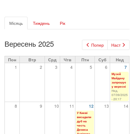
Первинні
Місяць
(активна
Тиждень
Рік
вкладки
вкладка)
Вересень 2025
Попер
Наст
Пон
Втр
Срд
Чтв
Птн
Суб
Нед
1
2
3
4
5
6
7
Музей
Майдану
запрошує
у вересні
Нед,
07/09/2025
- 20:17
8
9
10
11
12
13
14
У Києві
висадили
дуб на
честь
Дениса
Антіпова