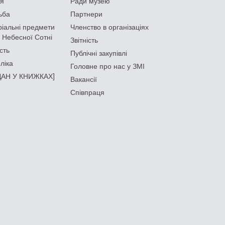
ія
Ради музею
ьба
Партнери
іальні предмети
Членство в організаціях
 Небесної Сотні
Звітність
сть
Публічні закупівлі
ліка
Головне про нас у ЗМІ
АН У КНИЖКАХ]
Вакансії
Співпраця