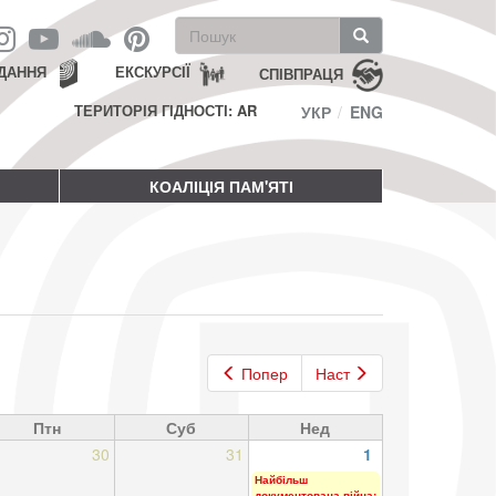
Пошукова
форма
Пошук
ДАННЯ
ЕКСКУРСІЇ
СПІВПРАЦЯ
ТЕРИТОРІЯ ГІДНОСТІ: AR
УКР
ENG
КОАЛІЦІЯ ПАМ'ЯТІ
Попер
Наст
Птн
Суб
Нед
30
31
1
Найбільш
документована війна: