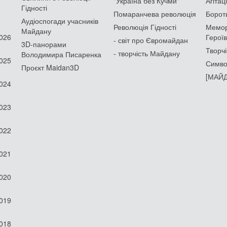
"Україна без Кучми"
Агітац
Гідності
Помаранчева революція
Борот
Аудіоспогади учасників
Революція Гідності
Мемор
Майдану
2026
Героїв
- світ про Євромайдан
3D-панорами
Творчі
- творчість Майдану
Володимира Писаренка
2025
Симво
Проєкт Maidan3D
[МАЙД
2024
2023
2022
2021
2020
2019
2018