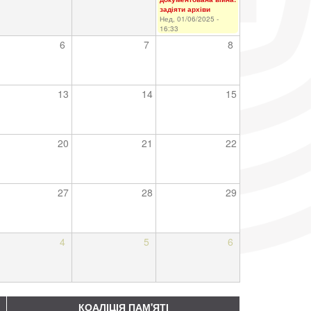
задіяти архіви
Нед, 01/06/2025 -
16:33
6
7
8
13
14
15
20
21
22
27
28
29
4
5
6
КОАЛІЦІЯ ПАМ'ЯТІ