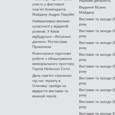
Наукова діяльність
участь у фестивалі
Видання Музею
пам'яті Коменданта
Майдану
Майдану Андрія Парубія
Виставки та заходи 
Найважливіші виклики
року
сучасності у відкритій
Виставки та заходи 
розмові. У Києві
року
відбудуться «Актуальні
діалоги» Ростислава
Виставки та заходи 
Прокопюка
року
Розпочалися підготовчі
Виставки та заходи 
роботи з облаштування
року
меморіального простору
Виставки та заходи 
Героїв Небесної Сотні
року
День памʼяті страчених
Виставки та заходи 
під час теракту в
року
Оленівці: прийди на
Виставки та заходи 
відкриття виставки та
року
вшануй героїв
Виставки та заходи 
року
Виставки та заходи 