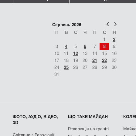
Попер
Наст
Серпень 2026
П
В
С
Ч
П
С
Н
1
2
3
4
5
6
7
8
9
10
11
12
13
14
15
16
17
18
19
20
21
22
23
24
25
26
27
28
29
30
31
ФОТО, АУДІО, ВІДЕО,
ЩО ТАКЕ МАЙДАН
КОЛЕК
3D
Революція на граніті
Майдан
Світлини з Революції