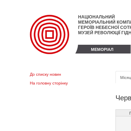
Перейти
до
основного
НАЦІОНАЛЬНИЙ
матеріалу
МЕМОРІАЛЬНИЙ КОМП
ГЕРОЇВ НЕБЕСНОЇ СОТН
МУЗЕЙ РЕВОЛЮЦІЇ ГІД
МЕМОРІАЛ
Пер
До списку новин
Місяц
вкл
На головну сторінку
Черв