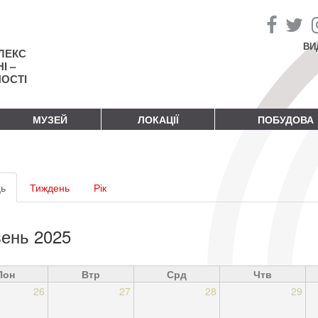
ВИ
ЛЕКС
І –
НОСТІ
МУЗЕЙ
ЛОКАЦІЇ
ПОБУДОВА
винні
ь
(активна
Тиждень
Рік
адки
вкладка)
ень 2025
Пон
Втр
Срд
Чтв
26
27
28
29