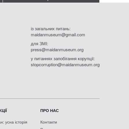
із загальних питань:
maidanmuseum@gmail.com
для ЗМІ:
press@maidanmuseum.org
у питаннях запобігання корупції:
stopcorruption@maidanmuseum.org
ЦІЇ
ПРО НАС
: усна історія
Контакти