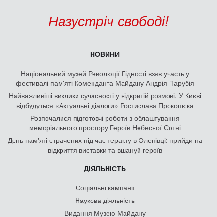
Назустріч свободі!
НОВИНИ
Національний музей Революції Гідності взяв участь у
фестивалі пам'яті Коменданта Майдану Андрія Парубія
Найважливіші виклики сучасності у відкритій розмові. У Києві
відбудуться «Актуальні діалоги» Ростислава Прокопюка
Розпочалися підготовчі роботи з облаштування
меморіального простору Героїв Небесної Сотні
День памʼяті страчених під час теракту в Оленівці: прийди на
відкриття виставки та вшануй героїв
ДІЯЛЬНІСТЬ
Соціальні кампанії
Наукова діяльність
Видання Музею Майдану