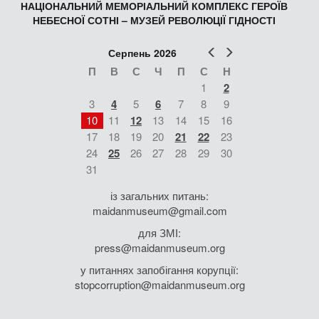
НАЦІОНАЛЬНИЙ МЕМОРІАЛЬНИЙ КОМПЛЕКС ГЕРОЇВ
НЕБЕСНОЇ СОТНІ – МУЗЕЙ РЕВОЛЮЦІЇ ГІДНОСТІ
Попер
Наст
Серпень 2026
П
В
С
Ч
П
С
Н
1
2
3
4
5
6
7
8
9
10
11
12
13
14
15
16
17
18
19
20
21
22
23
24
25
26
27
28
29
30
31
із загальних питань:
maidanmuseum@gmail.com
для ЗМІ:
press@maidanmuseum.org
у питаннях запобігання корупції:
stopcorruption@maidanmuseum.org