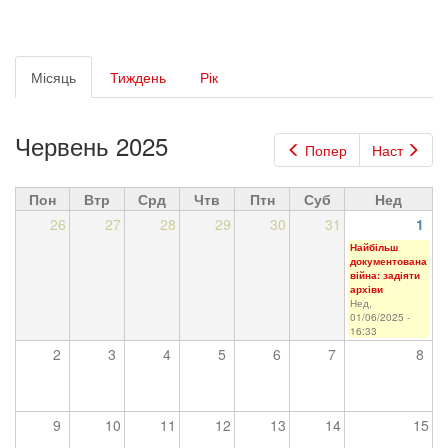
Первинні
Місяць
(активна
Тиждень
Рік
вкладки
вкладка)
Червень 2025
Попер
Наст
Пон
Втр
Срд
Чтв
Птн
Суб
Нед
26
27
28
29
30
31
1
Найбільш
документована
війна: задіяти
архіви
Нед,
01/06/2025 -
16:33
2
3
4
5
6
7
8
9
10
11
12
13
14
15