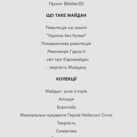
Проєкт Maidan3D
ЩО ТАКЕ МАЙДАН
Революція на граніті
"Україна без Кучми"
Помаранчева революція
Революція Гідності
- світ про Євромайдан
- творчість Майдану
КОЛЕКЦІЇ
Майдан: усна історія
Агітація
Боротьба
Меморіальні предмети Героїв Небесної Сотні
Творчість
Символіка