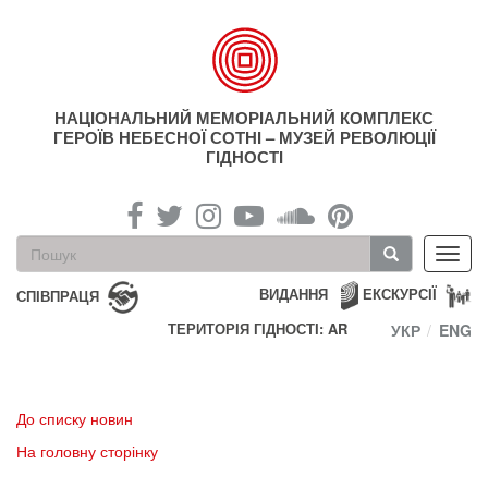
Перейти
до
основного
матеріалу
НАЦІОНАЛЬНИЙ МЕМОРІАЛЬНИЙ КОМПЛЕКС
ГЕРОЇВ НЕБЕСНОЇ СОТНІ – МУЗЕЙ РЕВОЛЮЦІЇ
ГІДНОСТІ
Пошукова
Toggl
форма
navig
Пошук
ВИДАННЯ
ЕКСКУРСІЇ
СПІВПРАЦЯ
ТЕРИТОРІЯ ГІДНОСТІ: AR
УКР
ENG
До списку новин
На головну сторінку