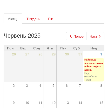
Первинні
Місяць
(активна
Тиждень
Рік
вкладки
вкладка)
Червень 2025
Попер
Наст
Пон
Втр
Срд
Чтв
Птн
Суб
Нед
26
27
28
29
30
31
1
Найбільш
документована
війна: задіяти
архіви
Нед,
01/06/2025 -
16:33
2
3
4
5
6
7
8
9
10
11
12
13
14
15