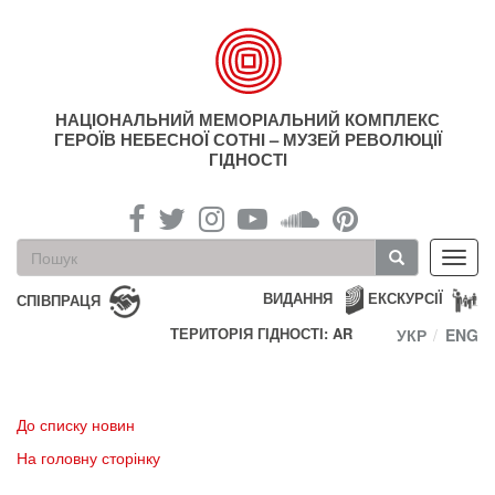
Перейти
до
основного
матеріалу
НАЦІОНАЛЬНИЙ МЕМОРІАЛЬНИЙ КОМПЛЕКС
ГЕРОЇВ НЕБЕСНОЇ СОТНІ – МУЗЕЙ РЕВОЛЮЦІЇ
ГІДНОСТІ
Пошукова
Toggl
форма
navig
Пошук
ВИДАННЯ
ЕКСКУРСІЇ
СПІВПРАЦЯ
ТЕРИТОРІЯ ГІДНОСТІ: AR
УКР
ENG
До списку новин
На головну сторінку