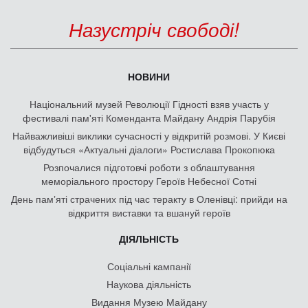
Назустріч свободі!
НОВИНИ
Національний музей Революції Гідності взяв участь у
фестивалі пам'яті Коменданта Майдану Андрія Парубія
Найважливіші виклики сучасності у відкритій розмові. У Києві
відбудуться «Актуальні діалоги» Ростислава Прокопюка
Розпочалися підготовчі роботи з облаштування
меморіального простору Героїв Небесної Сотні
День памʼяті страчених під час теракту в Оленівці: прийди на
відкриття виставки та вшануй героїв
ДІЯЛЬНІСТЬ
Соціальні кампанії
Наукова діяльність
Видання Музею Майдану