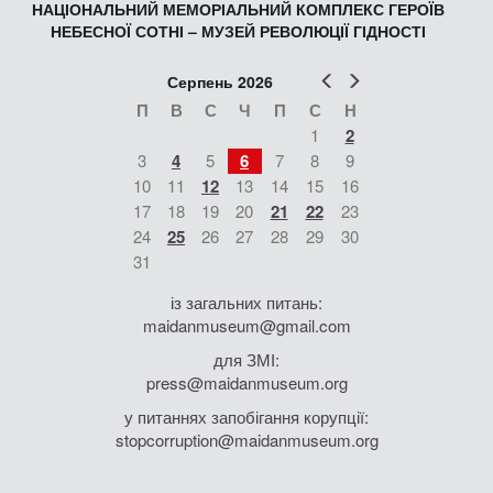
НАЦІОНАЛЬНИЙ МЕМОРІАЛЬНИЙ КОМПЛЕКС ГЕРОЇВ
НЕБЕСНОЇ СОТНІ – МУЗЕЙ РЕВОЛЮЦІЇ ГІДНОСТІ
Попер
Наст
Серпень 2026
П
В
С
Ч
П
С
Н
1
2
3
4
5
6
7
8
9
10
11
12
13
14
15
16
17
18
19
20
21
22
23
24
25
26
27
28
29
30
31
із загальних питань:
maidanmuseum@gmail.com
для ЗМІ:
press@maidanmuseum.org
у питаннях запобігання корупції:
stopcorruption@maidanmuseum.org