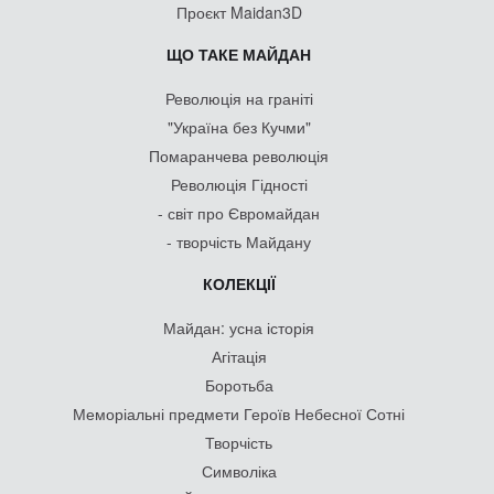
Проєкт Maidan3D
ЩО ТАКЕ МАЙДАН
Революція на граніті
"Україна без Кучми"
Помаранчева революція
Революція Гідності
- світ про Євромайдан
- творчість Майдану
КОЛЕКЦІЇ
Майдан: усна історія
Агітація
Боротьба
Меморіальні предмети Героїв Небесної Сотні
Творчість
Символіка