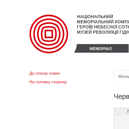
Перейти
до
основного
НАЦІОНАЛЬНИЙ
матеріалу
МЕМОРІАЛЬНИЙ КОМП
ГЕРОЇВ НЕБЕСНОЇ СОТН
МУЗЕЙ РЕВОЛЮЦІЇ ГІД
МЕМОРІАЛ
Пер
До списку новин
Місяц
вкл
На головну сторінку
Черв