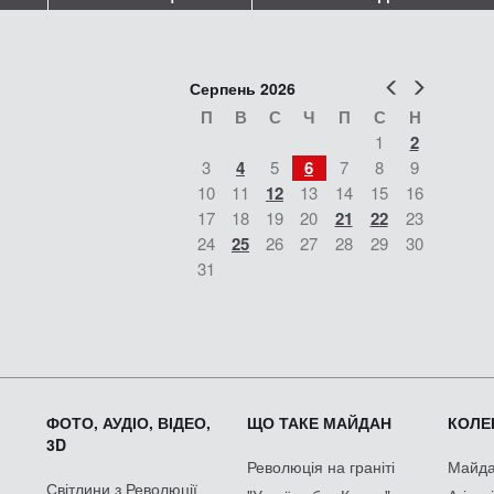
Попер
Наст
Серпень 2026
П
В
С
Ч
П
С
Н
1
2
3
4
5
6
7
8
9
10
11
12
13
14
15
16
17
18
19
20
21
22
23
24
25
26
27
28
29
30
31
ФОТО, АУДІО, ВІДЕО,
ЩО ТАКЕ МАЙДАН
КОЛЕК
3D
Революція на граніті
Майдан
Світлини з Революції