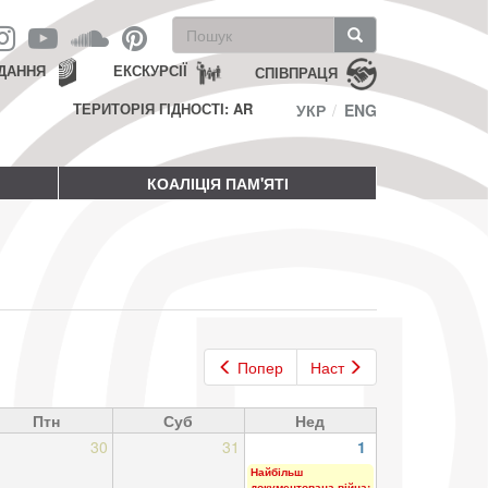
Пошукова
форма
Пошук
ДАННЯ
ЕКСКУРСІЇ
СПІВПРАЦЯ
ТЕРИТОРІЯ ГІДНОСТІ: AR
УКР
ENG
КОАЛІЦІЯ ПАМ'ЯТІ
Попер
Наст
Птн
Суб
Нед
30
31
1
Найбільш
документована війна: