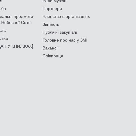
ія
Ради музею
ьба
Партнери
іальні предмети
Членство в організаціях
 Небесної Сотні
Звітність
сть
Публічні закупівлі
ліка
Головне про нас у ЗМІ
АН У КНИЖКАХ]
Вакансії
Співпраця