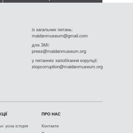
із загальних питань:
maidanmuseum@gmail.com
для ЗМІ:
press@maidanmuseum.org
у питаннях запобігання корупції:
stopcorruption@maidanmuseum.org
ЦІЇ
ПРО НАС
: усна історія
Контакти