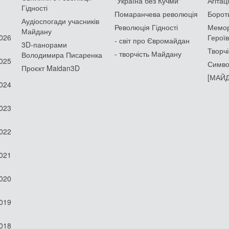
"Україна без Кучми"
Агітац
Гідності
Помаранчева революція
Борот
Аудіоспогади учасників
Революція Гідності
Мемор
Майдану
2026
Героїв
- світ про Євромайдан
3D-панорами
Творчі
- творчість Майдану
Володимира Писаренка
2025
Симво
Проєкт Maidan3D
[МАЙД
2024
2023
2022
2021
2020
2019
2018