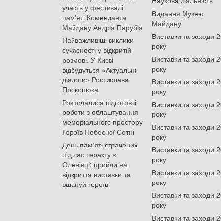
Наукова діяльність
участь у фестивалі
Видання Музею
пам'яті Коменданта
Майдану
Майдану Андрія Парубія
Виставки та заходи 
Найважливіші виклики
року
сучасності у відкритій
Виставки та заходи 
розмові. У Києві
року
відбудуться «Актуальні
діалоги» Ростислава
Виставки та заходи 
Прокопюка
року
Розпочалися підготовчі
Виставки та заходи 
роботи з облаштування
року
меморіального простору
Виставки та заходи 
Героїв Небесної Сотні
року
День памʼяті страчених
Виставки та заходи 
під час теракту в
року
Оленівці: прийди на
Виставки та заходи 
відкриття виставки та
року
вшануй героїв
Виставки та заходи 
року
Виставки та заходи 