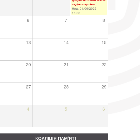
задіяти архіви
Нед, 01/06/2025 -
16:33
6
7
8
13
14
15
20
21
22
27
28
29
4
5
6
КОАЛІЦІЯ ПАМ'ЯТІ