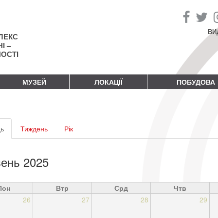
ВИ
ЛЕКС
І –
НОСТІ
МУЗЕЙ
ЛОКАЦІЇ
ПОБУДОВА
винні
ь
(активна
Тиждень
Рік
адки
вкладка)
ень 2025
Пон
Втр
Срд
Чтв
26
27
28
29