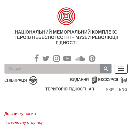
Перейти
до
основного
матеріалу
НАЦІОНАЛЬНИЙ МЕМОРІАЛЬНИЙ КОМПЛЕКС
ГЕРОЇВ НЕБЕСНОЇ СОТНІ – МУЗЕЙ РЕВОЛЮЦІЇ
ГІДНОСТІ
Пошукова
Toggl
форма
navig
Пошук
ВИДАННЯ
ЕКСКУРСІЇ
СПІВПРАЦЯ
ТЕРИТОРІЯ ГІДНОСТІ: AR
УКР
ENG
До списку новин
На головну сторінку