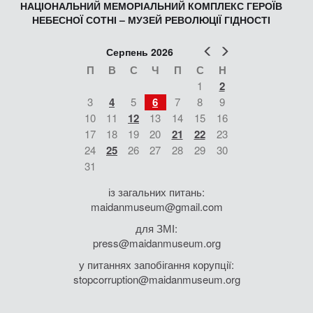
НАЦІОНАЛЬНИЙ МЕМОРІАЛЬНИЙ КОМПЛЕКС ГЕРОЇВ
НЕБЕСНОЇ СОТНІ – МУЗЕЙ РЕВОЛЮЦІЇ ГІДНОСТІ
Попер
Наст
Серпень 2026
П
В
С
Ч
П
С
Н
1
2
3
4
5
6
7
8
9
10
11
12
13
14
15
16
17
18
19
20
21
22
23
24
25
26
27
28
29
30
31
із загальних питань:
maidanmuseum@gmail.com
для ЗМІ:
press@maidanmuseum.org
у питаннях запобігання корупції:
stopcorruption@maidanmuseum.org