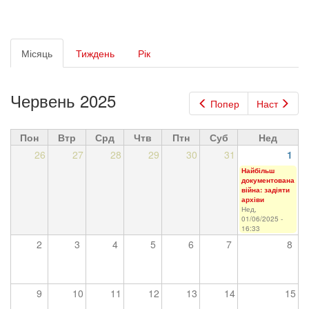
Первинні
Місяць
(активна
Тиждень
Рік
вкладки
вкладка)
Червень 2025
Попер
Наст
Пон
Втр
Срд
Чтв
Птн
Суб
Нед
26
27
28
29
30
31
1
Найбільш
документована
війна: задіяти
архіви
Нед,
01/06/2025 -
16:33
2
3
4
5
6
7
8
9
10
11
12
13
14
15