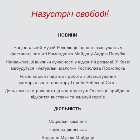
Назустріч свободі!
НОВИНИ
Національний музей Революції Гідності взяв участь у
фестивалі пам'яті Коменданта Майдану Андрія Парубія
Найважливіші виклики сучасності у відкритій розмові. У Києві
відбудуться «Актуальні діалоги» Ростислава Прокопюка
Розпочалися підготовчі роботи з облаштування
меморіального простору Героїв Небесної Сотні
День памʼяті страчених під час теракту в Оленівці: прийди на
відкриття виставки та вшануй героїв
ДІЯЛЬНІСТЬ
Соціальні кампанії
Наукова діяльність
Видання Музею Майдану