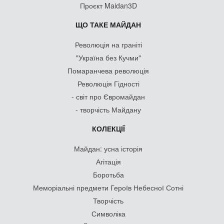
Проєкт Maidan3D
ЩО ТАКЕ МАЙДАН
Революція на граніті
"Україна без Кучми"
Помаранчева революція
Революція Гідності
- світ про Євромайдан
- творчість Майдану
КОЛЕКЦІЇ
Майдан: усна історія
Агітація
Боротьба
Меморіальні предмети Героїв Небесної Сотні
Творчість
Символіка