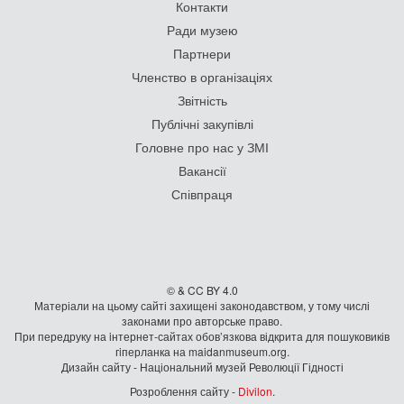
Контакти
Ради музею
Партнери
Членство в організаціях
Звітність
Публічні закупівлі
Головне про нас у ЗМІ
Вакансії
Співпраця
© & CC BY 4.0
Матеріали на цьому сайті захищені законодавством, у тому числі
законами про авторське право.
При передруку на iнтернет-сайтах обов’язкова відкрита для пошуковиків
гiперланка на maidanmuseum.org.
Дизайн сайту - Національний музей Революції Гідності
Розроблення сайту -
Divilon
.