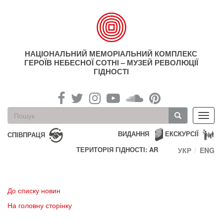
Перейти
до
основного
матеріалу
НАЦІОНАЛЬНИЙ МЕМОРІАЛЬНИЙ КОМПЛЕКС
ГЕРОЇВ НЕБЕСНОЇ СОТНІ – МУЗЕЙ РЕВОЛЮЦІЇ
ГІДНОСТІ
Пошукова
Toggl
форма
navig
Пошук
ВИДАННЯ
ЕКСКУРСІЇ
СПІВПРАЦЯ
ТЕРИТОРІЯ ГІДНОСТІ: AR
УКР
ENG
До списку новин
На головну сторінку