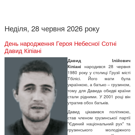
Неділя, 28 червня 2026 року
День народження Героя Небесної Сотні
Давид Кіпіані
Давид Ілійович
Кіпіані
народився 28 червня
1980 року у столиці Грузії місті
Тбілісі. Його мати була
українкою, а батько – грузином,
тому для Давида обидві країни
стали рідними. У 2001 році він
утратив обох батьків.
Давид цікавився політикою,
став членом грузинської партії
"Єдиний національний рух" та
грузинського молодіжного