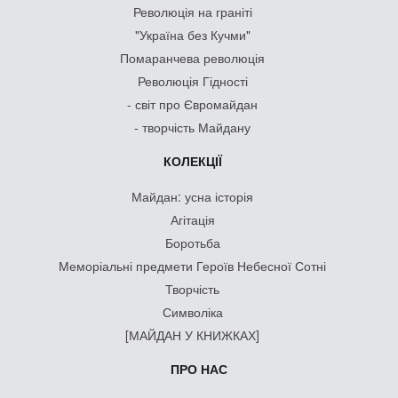
Революція на граніті
"Україна без Кучми"
Помаранчева революція
Революція Гідності
- світ про Євромайдан
- творчість Майдану
КОЛЕКЦІЇ
Майдан: усна історія
Агітація
Боротьба
Меморіальні предмети Героїв Небесної Сотні
Творчість
Символіка
[МАЙДАН У КНИЖКАХ]
ПРО НАС