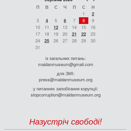
П
В
С
Ч
П
С
Н
1
2
3
4
5
6
7
8
9
10
11
12
13
14
15
16
17
18
19
20
21
22
23
24
25
26
27
28
29
30
31
із загальних питань:
maidanmuseum@gmail.com
для ЗМІ:
press@maidanmuseum.org
у питаннях запобігання корупції:
stopcorruption@maidanmuseum.org
Назустріч свободі!