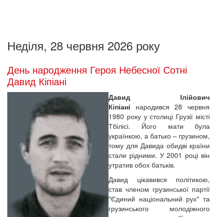
Неділя, 28 червня 2026 року
День народження Героя Небесної Сотні
Давид Кіпіані
Давид Ілійович
Кіпіані
народився 28 червня
1980 року у столиці Грузії місті
Тбілісі. Його мати була
українкою, а батько – грузином,
тому для Давида обидві країни
стали рідними. У 2001 році він
утратив обох батьків.
Давид цікавився політикою,
став членом грузинської партії
"Єдиний національний рух" та
грузинського молодіжного