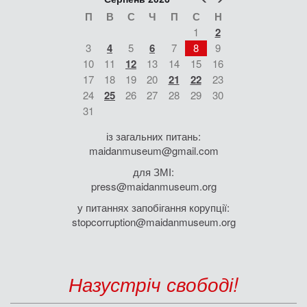
П
В
С
Ч
П
С
Н
1
2
3
4
5
6
7
8
9
10
11
12
13
14
15
16
17
18
19
20
21
22
23
24
25
26
27
28
29
30
31
із загальних питань:
maidanmuseum@gmail.com
для ЗМІ:
press@maidanmuseum.org
у питаннях запобігання корупції:
stopcorruption@maidanmuseum.org
Назустріч свободі!