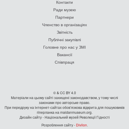
Контакти
Ради музею
Партнери
Членство в організаціях
Звітність
Публічні закупівлі
Головне про нас у ЗМІ
Вакансії
Співпраця
© & CC BY 4.0
Матеріали на цьому сайті захищені законодавством, у тому числі
законами про авторське право.
При передруку на iнтернет-сайтах обов’язкова відкрита для пошуковиків
гiперланка на maidanmuseum.org.
Дизайн сайту - Національний музей Революції Гідності
Розроблення сайту -
Divilon
.