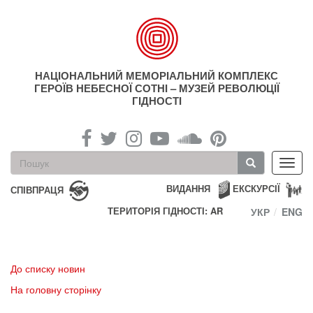
Перейти
до
основного
матеріалу
НАЦІОНАЛЬНИЙ МЕМОРІАЛЬНИЙ КОМПЛЕКС
ГЕРОЇВ НЕБЕСНОЇ СОТНІ – МУЗЕЙ РЕВОЛЮЦІЇ
ГІДНОСТІ
Пошукова
Toggl
форма
navig
Пошук
ВИДАННЯ
ЕКСКУРСІЇ
СПІВПРАЦЯ
ТЕРИТОРІЯ ГІДНОСТІ: AR
УКР
ENG
До списку новин
На головну сторінку