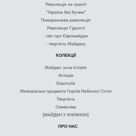
Революція на граніті
"Україна без Кучми"
Помаранчева революція
Революція Гідності
- світ про Євромайдан
- творчість Майдану
КОЛЕКЦІЇ
Майдан: усна історія
Агітація
Боротьба
Меморіальні предмети Героїв Небесної Сотні
Творчість
Символіка
[МАЙДАН У КНИЖКАХ]
ПРО НАС