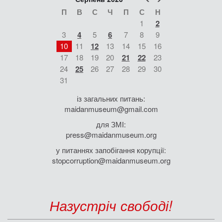
П
В
С
Ч
П
С
Н
1
2
3
4
5
6
7
8
9
10
11
12
13
14
15
16
17
18
19
20
21
22
23
24
25
26
27
28
29
30
31
із загальних питань:
maidanmuseum@gmail.com
для ЗМІ:
press@maidanmuseum.org
у питаннях запобігання корупції:
stopcorruption@maidanmuseum.org
Назустріч свободі!