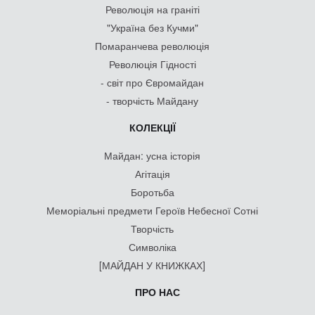
Революція на граніті
"Україна без Кучми"
Помаранчева революція
Революція Гідності
- світ про Євромайдан
- творчість Майдану
КОЛЕКЦІЇ
Майдан: усна історія
Агітація
Боротьба
Меморіальні предмети Героїв Небесної Сотні
Творчість
Символіка
[МАЙДАН У КНИЖКАХ]
ПРО НАС