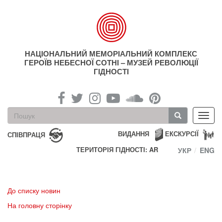
Перейти
до
основного
матеріалу
НАЦІОНАЛЬНИЙ МЕМОРІАЛЬНИЙ КОМПЛЕКС
ГЕРОЇВ НЕБЕСНОЇ СОТНІ – МУЗЕЙ РЕВОЛЮЦІЇ
ГІДНОСТІ
Пошукова
Toggl
форма
navig
Пошук
ВИДАННЯ
ЕКСКУРСІЇ
СПІВПРАЦЯ
ТЕРИТОРІЯ ГІДНОСТІ: AR
УКР
ENG
До списку новин
На головну сторінку