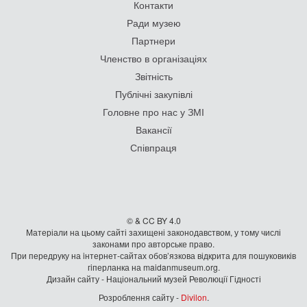
Контакти
Ради музею
Партнери
Членство в організаціях
Звітність
Публічні закупівлі
Головне про нас у ЗМІ
Вакансії
Співпраця
© & CC BY 4.0
Матеріали на цьому сайті захищені законодавством, у тому числі
законами про авторське право.
При передруку на iнтернет-сайтах обов’язкова відкрита для пошуковиків
гiперланка на maidanmuseum.org.
Дизайн сайту - Національний музей Революції Гідності
Розроблення сайту -
Divilon
.