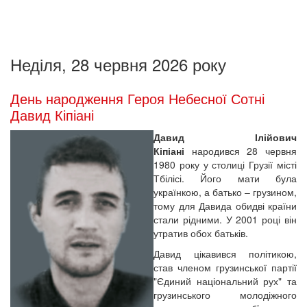
Неділя, 28 червня 2026 року
День народження Героя Небесної Сотні
Давид Кіпіані
Давид Ілійович
Кіпіані
народився 28 червня
1980 року у столиці Грузії місті
Тбілісі. Його мати була
українкою, а батько – грузином,
тому для Давида обидві країни
стали рідними. У 2001 році він
утратив обох батьків.
Давид цікавився політикою,
став членом грузинської партії
"Єдиний національний рух" та
грузинського молодіжного