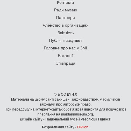
Контакти
Ради музею
Партнери
Членство в організаціях
Звітність
Публічні закупівлі
Головне про нас у ЗМІ
Вакансії
Співпраця
© & CC BY 4.0
Матеріали на цьому сайті захищені законодавством, у тому числі
законами про авторське право.
При передруку на iнтернет-сайтах обов’язкова відкрита для пошуковиків
гiперланка на maidanmuseum.org.
Дизайн сайту - Національний музей Революції Гідності
Розроблення сайту -
Divilon
.