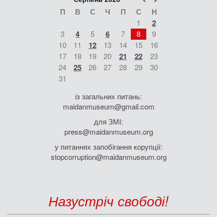
П
В
С
Ч
П
С
Н
1
2
3
4
5
6
7
8
9
10
11
12
13
14
15
16
17
18
19
20
21
22
23
24
25
26
27
28
29
30
31
із загальних питань:
maidanmuseum@gmail.com
для ЗМІ:
press@maidanmuseum.org
у питаннях запобігання корупції:
stopcorruption@maidanmuseum.org
Назустріч свободі!