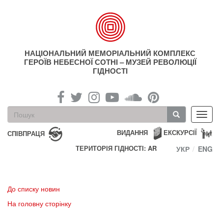
Перейти
до
основного
матеріалу
НАЦІОНАЛЬНИЙ МЕМОРІАЛЬНИЙ КОМПЛЕКС
ГЕРОЇВ НЕБЕСНОЇ СОТНІ – МУЗЕЙ РЕВОЛЮЦІЇ
ГІДНОСТІ
Пошукова
Toggl
форма
navig
Пошук
ВИДАННЯ
ЕКСКУРСІЇ
СПІВПРАЦЯ
ТЕРИТОРІЯ ГІДНОСТІ: AR
УКР
ENG
До списку новин
На головну сторінку