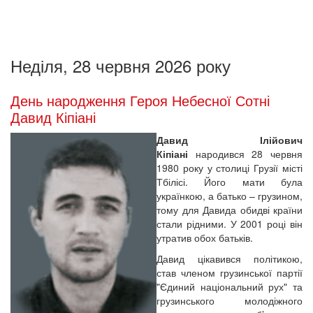
Неділя, 28 червня 2026 року
День народження Героя Небесної Сотні
Давид Кіпіані
Давид Ілійович
Кіпіані
народився 28 червня
1980 року у столиці Грузії місті
Тбілісі. Його мати була
українкою, а батько – грузином,
тому для Давида обидві країни
стали рідними. У 2001 році він
утратив обох батьків.
Давид цікавився політикою,
став членом грузинської партії
"Єдиний національний рух" та
грузинського молодіжного