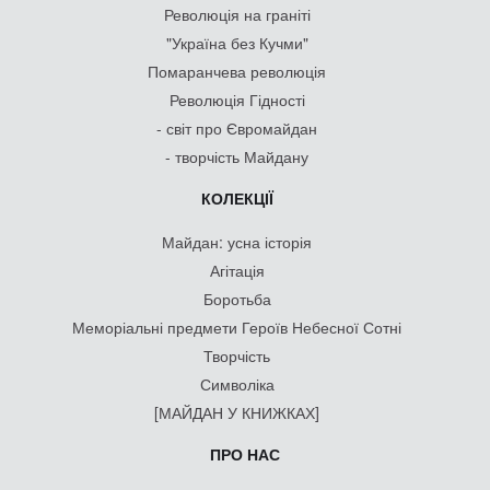
Революція на граніті
"Україна без Кучми"
Помаранчева революція
Революція Гідності
- світ про Євромайдан
- творчість Майдану
КОЛЕКЦІЇ
Майдан: усна історія
Агітація
Боротьба
Меморіальні предмети Героїв Небесної Сотні
Творчість
Символіка
[МАЙДАН У КНИЖКАХ]
ПРО НАС