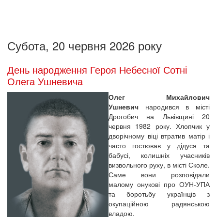
Субота, 20 червня 2026 року
День народження Героя Небесної Сотні
Олега Ушневича
Олег Михайлович
Ушневич
народився в місті
Дрогобич на Львівщині 20
червня 1982 року. Хлопчик у
дворічному віці втратив матір і
часто гостював у дідуся та
бабусі, колишніх учасників
визвольного руху, в місті Сколе.
Саме вони розповідали
малому онукові про ОУН-УПА
та боротьбу українців з
окупаційною радянською
владою.