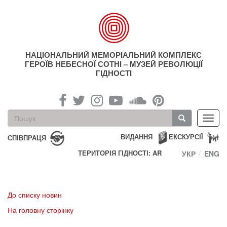
Перейти
до
основного
матеріалу
НАЦІОНАЛЬНИЙ МЕМОРІАЛЬНИЙ КОМПЛЕКС
ГЕРОЇВ НЕБЕСНОЇ СОТНІ – МУЗЕЙ РЕВОЛЮЦІЇ
ГІДНОСТІ
Пошукова
Toggl
форма
navig
Пошук
ВИДАННЯ
ЕКСКУРСІЇ
СПІВПРАЦЯ
ТЕРИТОРІЯ ГІДНОСТІ: AR
УКР
ENG
До списку новин
На головну сторінку