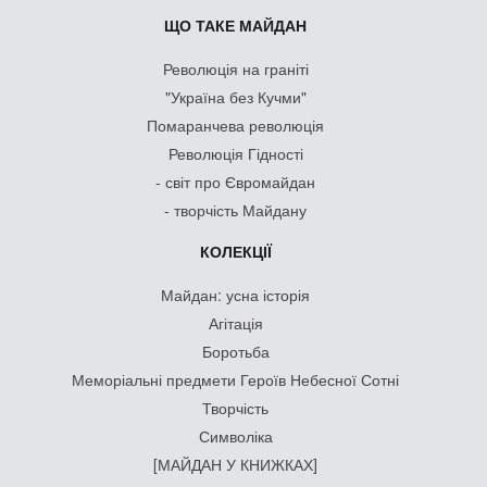
ЩО ТАКЕ МАЙДАН
Революція на граніті
"Україна без Кучми"
Помаранчева революція
Революція Гідності
- світ про Євромайдан
- творчість Майдану
КОЛЕКЦІЇ
Майдан: усна історія
Агітація
Боротьба
Меморіальні предмети Героїв Небесної Сотні
Творчість
Символіка
[МАЙДАН У КНИЖКАХ]