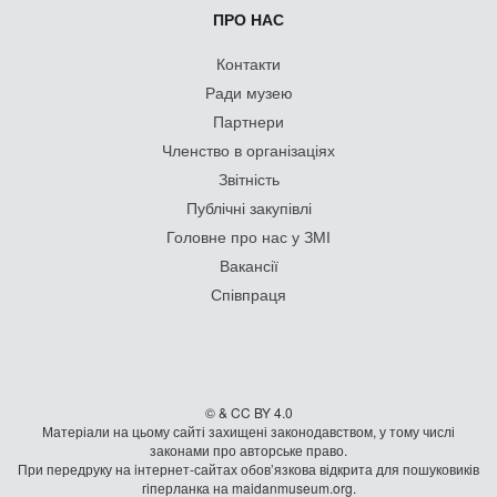
ПРО НАС
Контакти
Ради музею
Партнери
Членство в організаціях
Звітність
Публічні закупівлі
Головне про нас у ЗМІ
Вакансії
Співпраця
© & CC BY 4.0
Матеріали на цьому сайті захищені законодавством, у тому числі
законами про авторське право.
При передруку на iнтернет-сайтах обов’язкова відкрита для пошуковиків
гiперланка на maidanmuseum.org.