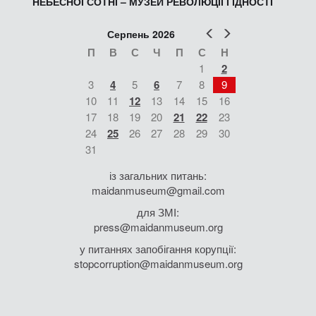
НЕБЕСНОЇ СОТНІ – МУЗЕЙ РЕВОЛЮЦІЇ ГІДНОСТІ
Попер
Наст
Серпень 2026
П
В
С
Ч
П
С
Н
1
2
3
4
5
6
7
8
9
10
11
12
13
14
15
16
17
18
19
20
21
22
23
24
25
26
27
28
29
30
31
із загальних питань:
maidanmuseum@gmail.com
для ЗМІ:
press@maidanmuseum.org
у питаннях запобігання корупції:
stopcorruption@maidanmuseum.org