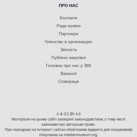
ПРО НАС
Контакти
Ради музею
Партнери
Членство в організаціях
Звітність
Публічні закупівлі
Головне про нас у ЗМІ
Вакансії
Співпраця
© & CC BY 4.0
Матеріали на цьому сайті захищені законодавством, у тому числі
законами про авторське право.
При передруку на iнтернет-сайтах обов’язкова відкрита для пошуковиків
гiперланка на maidanmuseum.org.