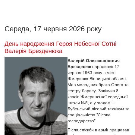
Середа, 17 червня 2026 року
День народження Героя Небесної Сотні
Валерія Брезденюка
Валерій Олександрович
Брезденюк
народився 17
червня 1963 року в місті
Жмеринка Вінницької області.
Мав молодших брата Олега та
сестру Ларису. Закінчив 8
класів Жмеринської середньої
школи №5, а у згодом –
Лубенський лісовий технікум за
спеціальністю "Лісове
господарство".
Після служби в армії працював