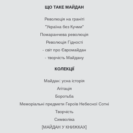
ЩО ТАКЕ МАЙДАН
Революція на граніті
"Україна без Кучми"
Помаранчева революція
Революція Гідності
- світ про Євромайдан
- творчість Майдану
КОЛЕКЦІЇ
Майдан: усна історія
Агітація
Боротьба
Меморіальні предмети Героїв Небесної Сотні
Творчість
Символіка
[МАЙДАН У КНИЖКАХ]