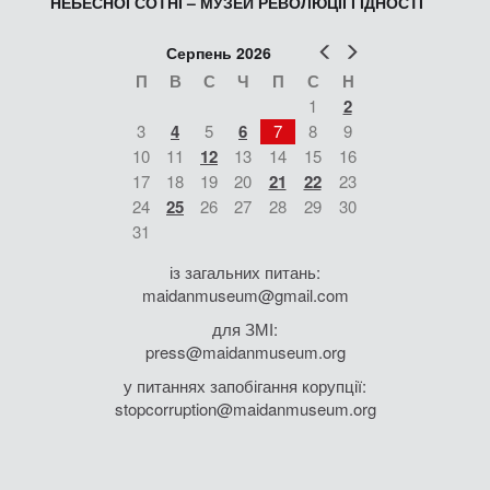
НЕБЕСНОЇ СОТНІ – МУЗЕЙ РЕВОЛЮЦІЇ ГІДНОСТІ
Попер
Наст
Серпень 2026
П
В
С
Ч
П
С
Н
1
2
3
4
5
6
7
8
9
10
11
12
13
14
15
16
17
18
19
20
21
22
23
24
25
26
27
28
29
30
31
із загальних питань:
maidanmuseum@gmail.com
для ЗМІ:
press@maidanmuseum.org
у питаннях запобігання корупції:
stopcorruption@maidanmuseum.org