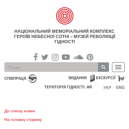
Перейти
до
основного
матеріалу
НАЦІОНАЛЬНИЙ МЕМОРІАЛЬНИЙ КОМПЛЕКС
ГЕРОЇВ НЕБЕСНОЇ СОТНІ – МУЗЕЙ РЕВОЛЮЦІЇ
ГІДНОСТІ
Пошукова
Toggl
форма
navig
Пошук
ВИДАННЯ
ЕКСКУРСІЇ
СПІВПРАЦЯ
ТЕРИТОРІЯ ГІДНОСТІ: AR
УКР
ENG
До списку новин
На головну сторінку