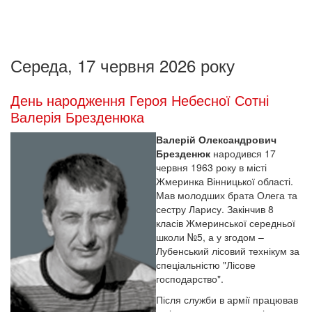
Середа, 17 червня 2026 року
День народження Героя Небесної Сотні
Валерія Брезденюка
Валерій Олександрович
Брезденюк
народився 17
червня 1963 року в місті
Жмеринка Вінницької області.
Мав молодших брата Олега та
сестру Ларису. Закінчив 8
класів Жмеринської середньої
школи №5, а у згодом –
Лубенський лісовий технікум за
спеціальністю "Лісове
господарство".
Після служби в армії працював