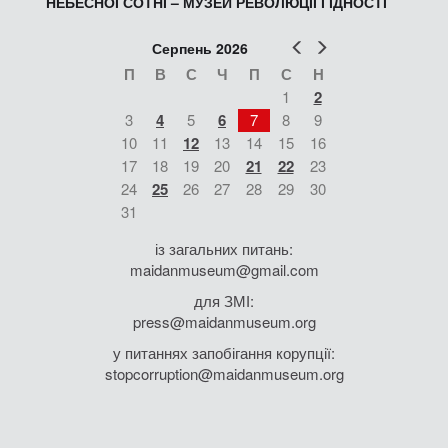
НЕБЕСНОЇ СОТНІ – МУЗЕЙ РЕВОЛЮЦІЇ ГІДНОСТІ
Попер
Наст
Серпень 2026
П
В
С
Ч
П
С
Н
1
2
3
4
5
6
7
8
9
10
11
12
13
14
15
16
17
18
19
20
21
22
23
24
25
26
27
28
29
30
31
із загальних питань:
maidanmuseum@gmail.com
для ЗМІ:
press@maidanmuseum.org
у питаннях запобігання корупції:
stopcorruption@maidanmuseum.org