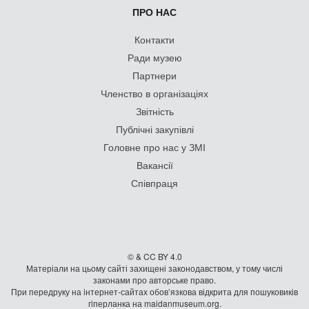
ПРО НАС
Контакти
Ради музею
Партнери
Членство в організаціях
Звітність
Публічні закупівлі
Головне про нас у ЗМІ
Вакансії
Співпраця
© & CC BY 4.0
Матеріали на цьому сайті захищені законодавством, у тому числі
законами про авторське право.
При передруку на iнтернет-сайтах обов’язкова відкрита для пошуковиків
гiперланка на maidanmuseum.org.