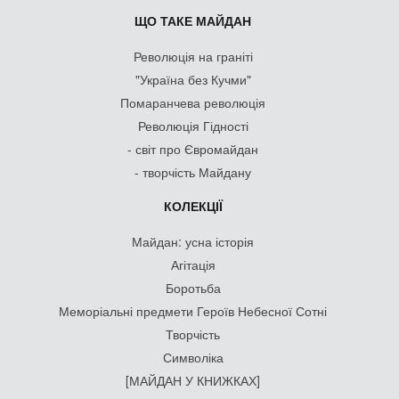
ЩО ТАКЕ МАЙДАН
Революція на граніті
"Україна без Кучми"
Помаранчева революція
Революція Гідності
- світ про Євромайдан
- творчість Майдану
КОЛЕКЦІЇ
Майдан: усна історія
Агітація
Боротьба
Меморіальні предмети Героїв Небесної Сотні
Творчість
Символіка
[МАЙДАН У КНИЖКАХ]