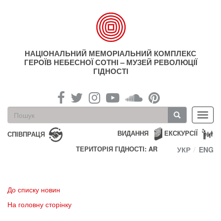
Перейти
до
основного
матеріалу
НАЦІОНАЛЬНИЙ МЕМОРІАЛЬНИЙ КОМПЛЕКС
ГЕРОЇВ НЕБЕСНОЇ СОТНІ – МУЗЕЙ РЕВОЛЮЦІЇ
ГІДНОСТІ
Пошукова
Toggl
форма
navig
Пошук
ВИДАННЯ
ЕКСКУРСІЇ
СПІВПРАЦЯ
ТЕРИТОРІЯ ГІДНОСТІ: AR
УКР
ENG
До списку новин
На головну сторінку