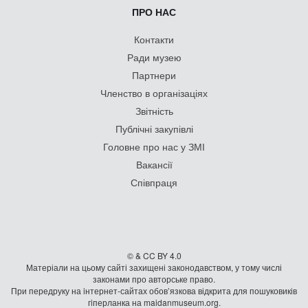
ПРО НАС
Контакти
Ради музею
Партнери
Членство в організаціях
Звітність
Публічні закупівлі
Головне про нас у ЗМІ
Вакансії
Співпраця
© & CC BY 4.0
Матеріали на цьому сайті захищені законодавством, у тому числі
законами про авторське право.
При передруку на iнтернет-сайтах обов’язкова відкрита для пошуковиків
гiперланка на maidanmuseum.org.