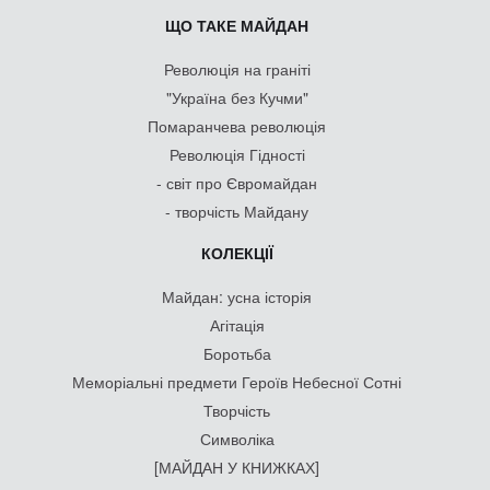
ЩО ТАКЕ МАЙДАН
Революція на граніті
"Україна без Кучми"
Помаранчева революція
Революція Гідності
- світ про Євромайдан
- творчість Майдану
КОЛЕКЦІЇ
Майдан: усна історія
Агітація
Боротьба
Меморіальні предмети Героїв Небесної Сотні
Творчість
Символіка
[МАЙДАН У КНИЖКАХ]