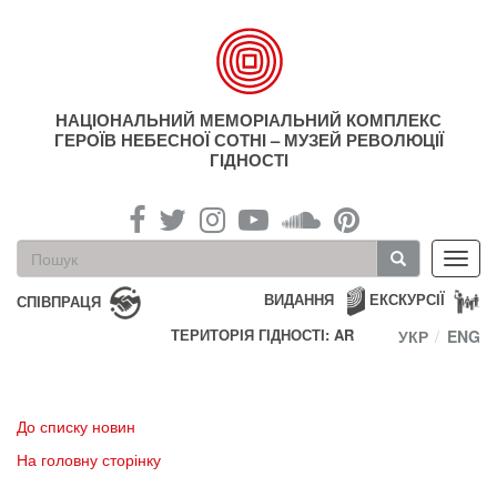
Перейти
до
основного
матеріалу
НАЦІОНАЛЬНИЙ МЕМОРІАЛЬНИЙ КОМПЛЕКС
ГЕРОЇВ НЕБЕСНОЇ СОТНІ – МУЗЕЙ РЕВОЛЮЦІЇ
ГІДНОСТІ
Пошукова
Toggl
форма
navig
Пошук
ВИДАННЯ
ЕКСКУРСІЇ
СПІВПРАЦЯ
ТЕРИТОРІЯ ГІДНОСТІ: AR
УКР
ENG
До списку новин
На головну сторінку