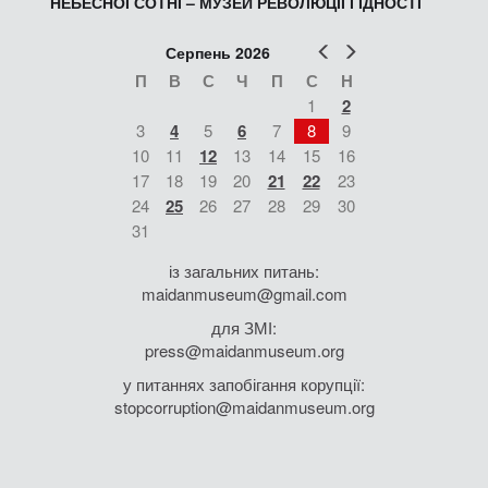
НЕБЕСНОЇ СОТНІ – МУЗЕЙ РЕВОЛЮЦІЇ ГІДНОСТІ
Попер
Наст
Серпень 2026
П
В
С
Ч
П
С
Н
1
2
3
4
5
6
7
8
9
10
11
12
13
14
15
16
17
18
19
20
21
22
23
24
25
26
27
28
29
30
31
із загальних питань:
maidanmuseum@gmail.com
для ЗМІ:
press@maidanmuseum.org
у питаннях запобігання корупції:
stopcorruption@maidanmuseum.org