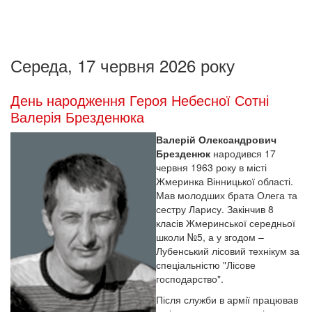
Середа, 17 червня 2026 року
День народження Героя Небесної Сотні
Валерія Брезденюка
Валерій Олександрович
Брезденюк
народився 17
червня 1963 року в місті
Жмеринка Вінницької області.
Мав молодших брата Олега та
сестру Ларису. Закінчив 8
класів Жмеринської середньої
школи №5, а у згодом –
Лубенський лісовий технікум за
спеціальністю "Лісове
господарство".
Після служби в армії працював