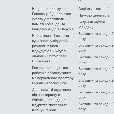
Національний музей
Соціальні кампанії
Революції Гідності взяв
Наукова діяльність
участь у фестивалі
Видання Музею
пам'яті Коменданта
Майдану
Майдану Андрія Парубія
Виставки та заходи 
Найважливіші виклики
року
сучасності у відкритій
Виставки та заходи 
розмові. У Києві
року
відбудуться «Актуальні
діалоги» Ростислава
Виставки та заходи 
Прокопюка
року
Розпочалися підготовчі
Виставки та заходи 
роботи з облаштування
року
меморіального простору
Виставки та заходи 
Героїв Небесної Сотні
року
День памʼяті страчених
Виставки та заходи 
під час теракту в
року
Оленівці: прийди на
Виставки та заходи 
відкриття виставки та
року
вшануй героїв