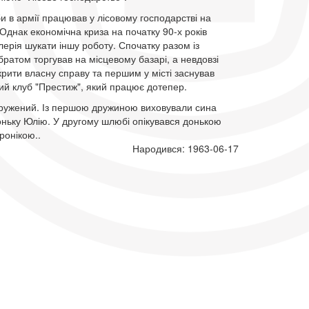
и в армії працював у лісовому господарстві на
 Однак економічна криза на початку 90-х років
ерія шукати іншу роботу. Спочатку разом із
атом торгував на місцевому базарі, а невдовзі
крити власну справу та першим у місті заснував
ий клуб "Престиж", який працює дотепер.
одружений. Із першою дружиною виховували сина
оньку Юлію. У другому шлюбі опікувався донькою
ронікою..
Народився: 1963-06-17