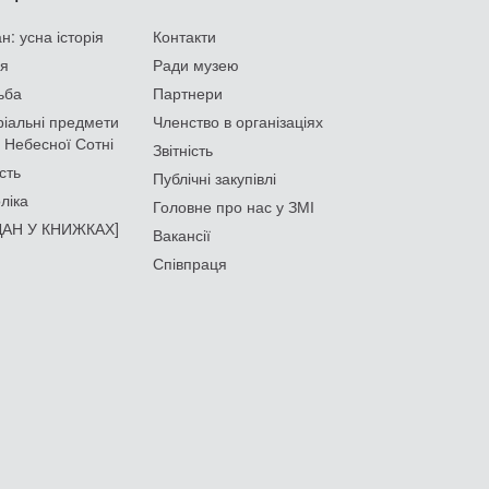
: усна історія
Контакти
ія
Ради музею
ьба
Партнери
іальні предмети
Членство в організаціях
 Небесної Сотні
Звітність
сть
Публічні закупівлі
ліка
Головне про нас у ЗМІ
АН У КНИЖКАХ]
Вакансії
Співпраця