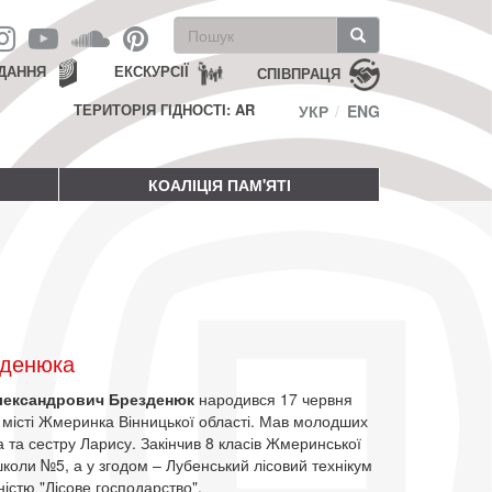
Пошукова
форма
Пошук
ДАННЯ
ЕКСКУРСІЇ
СПІВПРАЦЯ
ТЕРИТОРІЯ ГІДНОСТІ: AR
УКР
ENG
КОАЛІЦІЯ ПАМ'ЯТІ
зденюка
лександрович Брезденюк
народився 17 червня
 місті Жмеринка Вінницької області. Мав молодших
 та сестру Ларису. Закінчив 8 класів Жмеринської
коли №5, а у згодом – Лубенський лісовий технікум
ністю "Лісове господарство".