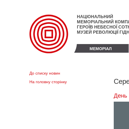
Перейти
до
основного
НАЦІОНАЛЬНИЙ
матеріалу
МЕМОРІАЛЬНИЙ КОМП
ГЕРОЇВ НЕБЕСНОЇ СОТН
МУЗЕЙ РЕВОЛЮЦІЇ ГІД
МЕМОРІАЛ
До списку новин
Сере
На головну сторінку
День 