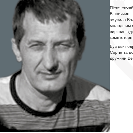
Після служб
Вінниччині.
змусила Вал
молодшим бр
вирішив від
комп’ютерн
Був двічі 
Сергія та д
дружини Ве