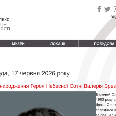
ВИ
ЛЕКС
І –
НОСТІ
МУЗЕЙ
ЛОКАЦІЇ
ПОБУДОВА
да, 17 червня 2026 року
народження Героя Небесної Сотні Валерія Бре
Валерій О
1963 року в
брата Олега
середньої ш
за спеціаль