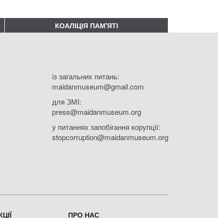
КОАЛІЦІЯ ПАМ'ЯТІ
із загальних питань:
maidanmuseum@gmail.com
для ЗМІ:
press@maidanmuseum.org
у питаннях запобігання корупції:
stopcorruption@maidanmuseum.org
ЦІЇ
ПРО НАС