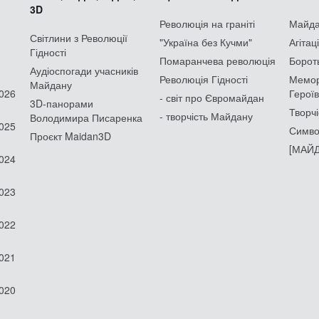
3D
Революція на граніті
Майдан
Світлини з Революції
"Україна без Кучми"
Агітац
Гідності
Помаранчева революція
Борот
Аудіоспогади учасників
Революція Гідності
Мемор
Майдану
2026
Героїв
- світ про Євромайдан
3D-панорами
Творчі
- творчість Майдану
Володимира Писаренка
2025
Симво
Проєкт Maidan3D
[МАЙД
2024
2023
2022
2021
2020