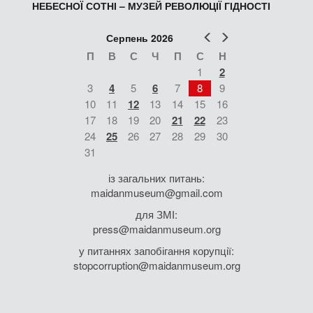
НЕБЕСНОЇ СОТНІ – МУЗЕЙ РЕВОЛЮЦІЇ ГІДНОСТІ
Попер
Наст
Серпень 2026
П
В
С
Ч
П
С
Н
1
2
3
4
5
6
7
8
9
10
11
12
13
14
15
16
17
18
19
20
21
22
23
24
25
26
27
28
29
30
31
із загальних питань:
maidanmuseum@gmail.com
для ЗМІ:
press@maidanmuseum.org
у питаннях запобігання корупції:
stopcorruption@maidanmuseum.org