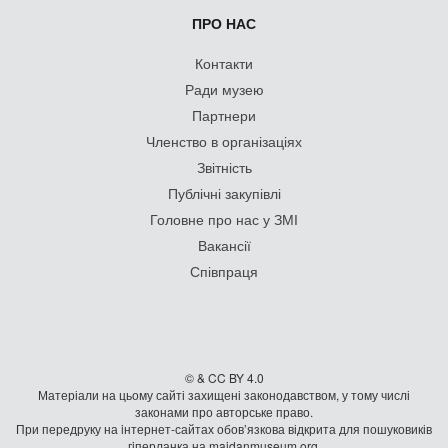
ПРО НАС
Контакти
Ради музею
Партнери
Членство в організаціях
Звітність
Публічні закупівлі
Головне про нас у ЗМІ
Вакансії
Співпраця
© & CC BY 4.0
Матеріали на цьому сайті захищені законодавством, у тому числі
законами про авторське право.
При передруку на iнтернет-сайтах обов’язкова відкрита для пошуковиків
гiперланка на maidanmuseum.org.