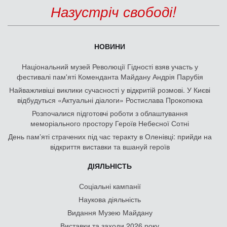
Назустріч свободі!
НОВИНИ
Національний музей Революції Гідності взяв участь у
фестивалі пам'яті Коменданта Майдану Андрія Парубія
Найважливіші виклики сучасності у відкритій розмові. У Києві
відбудуться «Актуальні діалоги» Ростислава Прокопюка
Розпочалися підготовчі роботи з облаштування
меморіального простору Героїв Небесної Сотні
День памʼяті страчених під час теракту в Оленівці: прийди на
відкриття виставки та вшануй героїв
ДІЯЛЬНІСТЬ
Соціальні кампанії
Наукова діяльність
Видання Музею Майдану
Виставки та заходи 2026 року