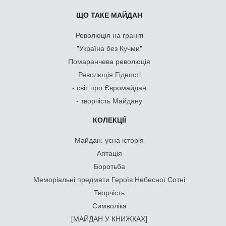
ЩО ТАКЕ МАЙДАН
Революція на граніті
"Україна без Кучми"
Помаранчева революція
Революція Гідності
- світ про Євромайдан
- творчість Майдану
КОЛЕКЦІЇ
Майдан: усна історія
Агітація
Боротьба
Меморіальні предмети Героїв Небесної Сотні
Творчість
Символіка
[МАЙДАН У КНИЖКАХ]