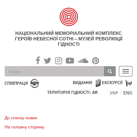
Перейти
до
основного
матеріалу
НАЦІОНАЛЬНИЙ МЕМОРІАЛЬНИЙ КОМПЛЕКС
ГЕРОЇВ НЕБЕСНОЇ СОТНІ – МУЗЕЙ РЕВОЛЮЦІЇ
ГІДНОСТІ
Пошукова
Toggl
форма
navig
Пошук
ВИДАННЯ
ЕКСКУРСІЇ
СПІВПРАЦЯ
ТЕРИТОРІЯ ГІДНОСТІ: AR
УКР
ENG
До списку новин
На головну сторінку