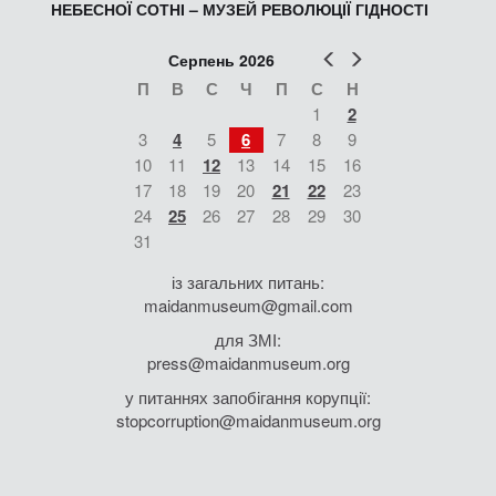
НЕБЕСНОЇ СОТНІ – МУЗЕЙ РЕВОЛЮЦІЇ ГІДНОСТІ
Попер
Наст
Серпень 2026
П
В
С
Ч
П
С
Н
1
2
3
4
5
6
7
8
9
10
11
12
13
14
15
16
17
18
19
20
21
22
23
24
25
26
27
28
29
30
31
із загальних питань:
maidanmuseum@gmail.com
для ЗМІ:
press@maidanmuseum.org
у питаннях запобігання корупції:
stopcorruption@maidanmuseum.org