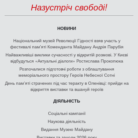
Назустріч свободі!
НОВИНИ
Національний музей Революції Гідності взяв участь у
фестивалі пам'яті Коменданта Майдану Андрія Парубія
Найважливіші виклики сучасності у відкритій розмові. У Києві
відбудуться «Актуальні діалоги» Ростислава Прокопюка
Розпочалися підготовчі роботи з облаштування
меморіального простору Героїв Небесної Сотні
День памʼяті страчених під час теракту в Оленівці: прийди на
відкриття виставки та вшануй героїв
ДІЯЛЬНІСТЬ
Соціальні кампанії
Наукова діяльність
Видання Музею Майдану
Виставки та заходи 2026 року