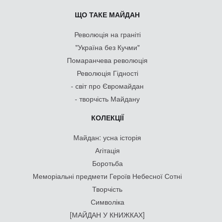
ЩО ТАКЕ МАЙДАН
Революція на граніті
"Україна без Кучми"
Помаранчева революція
Революція Гідності
- світ про Євромайдан
- творчість Майдану
КОЛЕКЦІЇ
Майдан: усна історія
Агітація
Боротьба
Меморіальні предмети Героїв Небесної Сотні
Творчість
Символіка
[МАЙДАН У КНИЖКАХ]