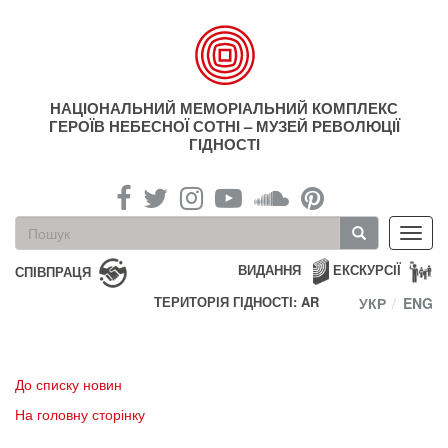
Перейти
до
основного
матеріалу
НАЦІОНАЛЬНИЙ МЕМОРІАЛЬНИЙ КОМПЛЕКС
ГЕРОЇВ НЕБЕСНОЇ СОТНІ – МУЗЕЙ РЕВОЛЮЦІЇ
ГІДНОСТІ
Пошукова
Toggl
форма
navig
Пошук
ВИДАННЯ
ЕКСКУРСІЇ
СПІВПРАЦЯ
ТЕРИТОРІЯ ГІДНОСТІ: AR
УКР
ENG
До списку новин
На головну сторінку