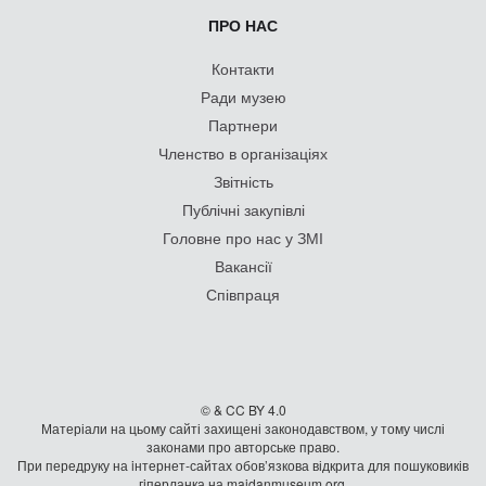
ПРО НАС
Контакти
Ради музею
Партнери
Членство в організаціях
Звітність
Публічні закупівлі
Головне про нас у ЗМІ
Вакансії
Співпраця
© & CC BY 4.0
Матеріали на цьому сайті захищені законодавством, у тому числі
законами про авторське право.
При передруку на iнтернет-сайтах обов’язкова відкрита для пошуковиків
гiперланка на maidanmuseum.org.