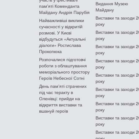
Видання Музею
пам'яті Коменданта
Майдану
Майдану Андрія Парубія
Виставки та заходи 
Найважливіші виклики
року
сучасності у відкритій
Виставки та заходи 
розмові. У Києві
року
відбудуться «Актуальні
діалоги» Ростислава
Виставки та заходи 
Прокопюка
року
Розпочалися підготовчі
Виставки та заходи 
роботи з облаштування
року
меморіального простору
Виставки та заходи 
Героїв Небесної Сотні
року
День памʼяті страчених
Виставки та заходи 
під час теракту в
року
Оленівці: прийди на
Виставки та заходи 
відкриття виставки та
року
вшануй героїв
Виставки та заходи 
року
Виставки та заходи 
року