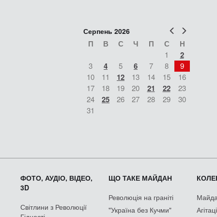
Попер
Наст
Серпень 2026
П
В
С
Ч
П
С
Н
1
2
3
4
5
6
7
8
9
10
11
12
13
14
15
16
17
18
19
20
21
22
23
24
25
26
27
28
29
30
31
ФОТО, АУДІО, ВІДЕО,
ЩО ТАКЕ МАЙДАН
КОЛЕК
3D
Революція на граніті
Майдан
Світлини з Революції
"Україна без Кучми"
Агітац
Гідності