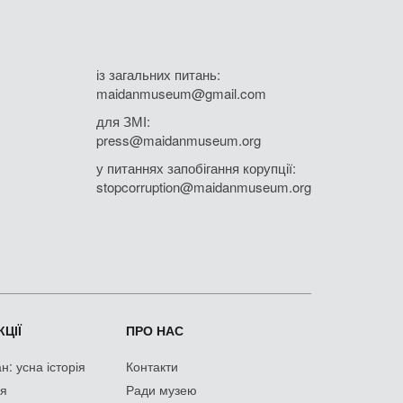
із загальних питань:
maidanmuseum@gmail.com
для ЗМІ:
press@maidanmuseum.org
у питаннях запобігання корупції:
stopcorruption@maidanmuseum.org
ЦІЇ
ПРО НАС
: усна історія
Контакти
ія
Ради музею