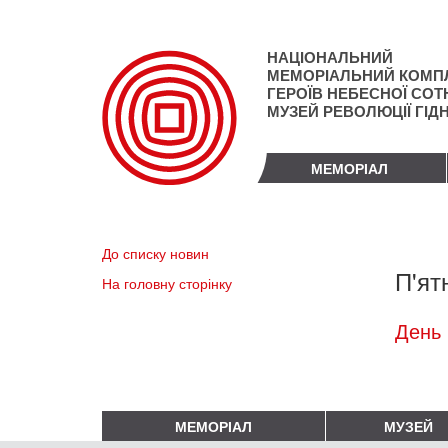
Перейти
до
основного
НАЦІОНАЛЬНИЙ
матеріалу
МЕМОРІАЛЬНИЙ КОМП
ГЕРОЇВ НЕБЕСНОЇ СОТН
МУЗЕЙ РЕВОЛЮЦІЇ ГІД
МЕМОРІАЛ
До списку новин
П'ят
На головну сторінку
День 
МЕМОРІАЛ
МУЗЕЙ