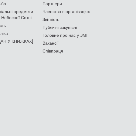
ьба
Партнери
іальні предмети
Членство в організаціях
 Небесної Сотні
Звітність
сть
Публічні закупівлі
ліка
Головне про нас у ЗМІ
АН У КНИЖКАХ]
Вакансії
Співпраця