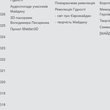
Помаранчева революція
Борот
Аудіоспогади учасників
Революція Гідності
Мемор
Майдану
2026
Героїв
- світ про Євромайдан
3D-панорами
Творчі
- творчість Майдану
Володимира Писаренка
2025
Симво
Проєкт Maidan3D
[МАЙД
2024
2023
2022
2021
2020
2019
2018