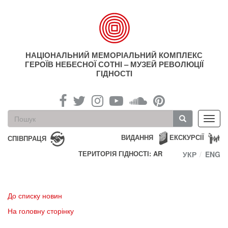
Перейти
до
основного
матеріалу
НАЦІОНАЛЬНИЙ МЕМОРІАЛЬНИЙ КОМПЛЕКС
ГЕРОЇВ НЕБЕСНОЇ СОТНІ – МУЗЕЙ РЕВОЛЮЦІЇ
ГІДНОСТІ
Пошукова
Toggl
форма
navig
Пошук
ВИДАННЯ
ЕКСКУРСІЇ
СПІВПРАЦЯ
ТЕРИТОРІЯ ГІДНОСТІ: AR
УКР
ENG
До списку новин
На головну сторінку