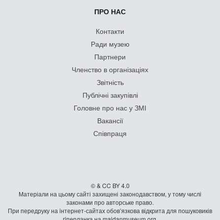
ПРО НАС
Контакти
Ради музею
Партнери
Членство в організаціях
Звітність
Публічні закупівлі
Головне про нас у ЗМІ
Вакансії
Співпраця
© & CC BY 4.0
Матеріали на цьому сайті захищені законодавством, у тому числі
законами про авторське право.
При передруку на iнтернет-сайтах обов’язкова відкрита для пошуковиків
гiперланка на maidanmuseum.org.