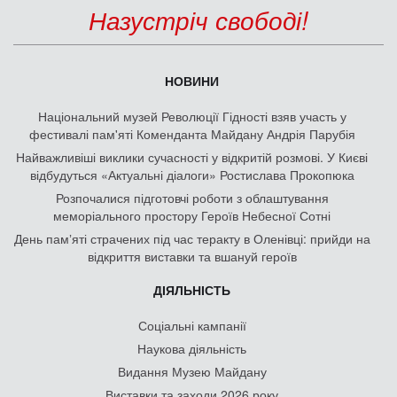
Назустріч свободі!
НОВИНИ
Національний музей Революції Гідності взяв участь у
фестивалі пам'яті Коменданта Майдану Андрія Парубія
Найважливіші виклики сучасності у відкритій розмові. У Києві
відбудуться «Актуальні діалоги» Ростислава Прокопюка
Розпочалися підготовчі роботи з облаштування
меморіального простору Героїв Небесної Сотні
День памʼяті страчених під час теракту в Оленівці: прийди на
відкриття виставки та вшануй героїв
ДІЯЛЬНІСТЬ
Соціальні кампанії
Наукова діяльність
Видання Музею Майдану
Виставки та заходи 2026 року