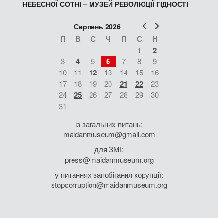
НЕБЕСНОЇ СОТНІ – МУЗЕЙ РЕВОЛЮЦІЇ ГІДНОСТІ
Попер
Наст
Серпень 2026
П
В
С
Ч
П
С
Н
1
2
3
4
5
6
7
8
9
10
11
12
13
14
15
16
17
18
19
20
21
22
23
24
25
26
27
28
29
30
31
із загальних питань:
maidanmuseum@gmail.com
для ЗМІ:
press@maidanmuseum.org
у питаннях запобігання корупції:
stopcorruption@maidanmuseum.org