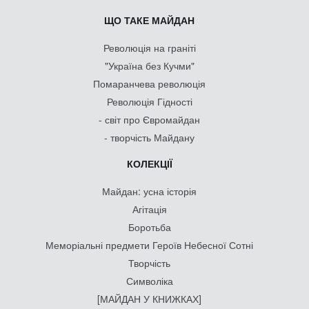
ЩО ТАКЕ МАЙДАН
Революція на граніті
"Україна без Кучми"
Помаранчева революція
Революція Гідності
- світ про Євромайдан
- творчість Майдану
КОЛЕКЦІЇ
Майдан: усна історія
Агітація
Боротьба
Меморіальні предмети Героїв Небесної Сотні
Творчість
Символіка
[МАЙДАН У КНИЖКАХ]