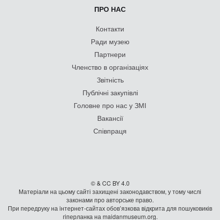
ПРО НАС
Контакти
Ради музею
Партнери
Членство в організаціях
Звітність
Публічні закупівлі
Головне про нас у ЗМІ
Вакансії
Співпраця
© & CC BY 4.0
Матеріали на цьому сайті захищені законодавством, у тому числі
законами про авторське право.
При передруку на iнтернет-сайтах обов’язкова відкрита для пошуковиків
гiперланка на maidanmuseum.org.