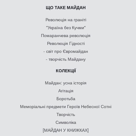
ЩО ТАКЕ МАЙДАН
Революція на граніті
"Україна без Кучми"
Помаранчева революція
Революція Гідності
- світ про Євромайдан
- творчість Майдану
КОЛЕКЦІЇ
Майдан: усна історія
Агітація
Боротьба
Меморіальні предмети Героїв Небесної Сотні
Творчість
Символіка
[МАЙДАН У КНИЖКАХ]