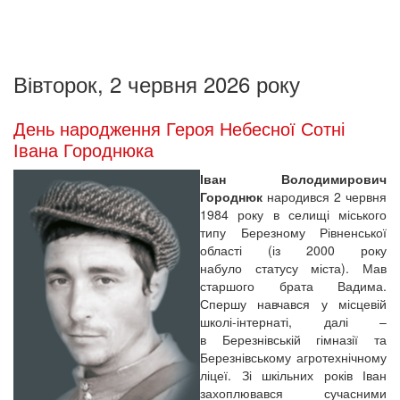
Вівторок, 2 червня 2026 року
День народження Героя Небесної Сотні
Івана Городнюка
Іван Володимирович
Городнюк
народився 2 червня
1984 року в селищі міського
типу Березному Рівненської
області (із 2000 року
набуло статусу міста). Мав
старшого брата Вадима.
Спершу навчався у місцевій
школі-інтернаті, далі –
в Березнівській гімназії та
Березнівському агротехнічному
ліцеї. Зі шкільних років Іван
захоплювався сучасними