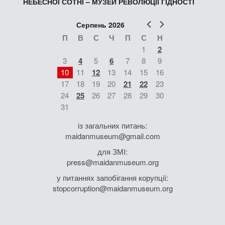
НЕБЕСНОЇ СОТНІ – МУЗЕЙ РЕВОЛЮЦІЇ ГІДНОСТІ
Попер
Наст
Серпень 2026
П
В
С
Ч
П
С
Н
1
2
3
4
5
6
7
8
9
10
11
12
13
14
15
16
17
18
19
20
21
22
23
24
25
26
27
28
29
30
31
із загальних питань:
maidanmuseum@gmail.com
для ЗМІ:
press@maidanmuseum.org
у питаннях запобігання корупції:
stopcorruption@maidanmuseum.org