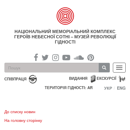
Перейти
до
основного
матеріалу
НАЦІОНАЛЬНИЙ МЕМОРІАЛЬНИЙ КОМПЛЕКС
ГЕРОЇВ НЕБЕСНОЇ СОТНІ – МУЗЕЙ РЕВОЛЮЦІЇ
ГІДНОСТІ
Пошукова
Toggl
форма
navig
Пошук
ВИДАННЯ
ЕКСКУРСІЇ
СПІВПРАЦЯ
ТЕРИТОРІЯ ГІДНОСТІ: AR
УКР
ENG
До списку новин
На головну сторінку