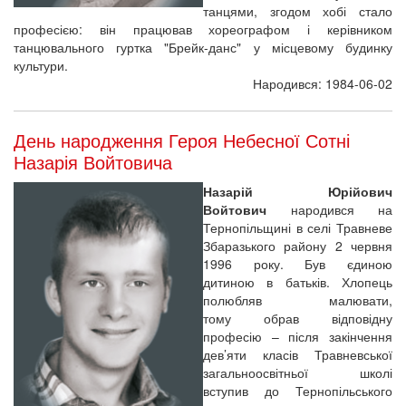
танцями, згодом хобі стало
професією: він працював хореографом і керівником
танцювального гуртка "Брейк-данс" у місцевому будинку
культури.
Народився: 1984-06-02
День народження Героя Небесної Сотні
Назарія Войтовича
Назарій Юрійович
Войтович
народився на
Тернопільщині в селі Травневе
Збаразького району 2 червня
1996 року. Був єдиною
дитиною в батьків. Хлопець
полюбляв малювати,
тому обрав відповідну
професію – після закінчення
дев’яти класів Травневської
загальноосвітньої школі
вступив до Тернопільського