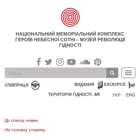
Перейти
до
основного
матеріалу
НАЦІОНАЛЬНИЙ МЕМОРІАЛЬНИЙ КОМПЛЕКС
ГЕРОЇВ НЕБЕСНОЇ СОТНІ – МУЗЕЙ РЕВОЛЮЦІЇ
ГІДНОСТІ
Пошукова
Toggl
форма
navig
Пошук
ВИДАННЯ
ЕКСКУРСІЇ
СПІВПРАЦЯ
ТЕРИТОРІЯ ГІДНОСТІ: AR
УКР
ENG
До списку новин
На головну сторінку