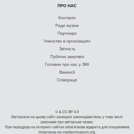
ПРО НАС
Контакти
Ради музею
Партнери
Членство в організаціях
Звітність
Публічні закупівлі
Головне про нас у ЗМІ
Вакансії
Співпраця
© & CC BY 4.0
Матеріали на цьому сайті захищені законодавством, у тому числі
законами про авторське право.
При передруку на iнтернет-сайтах обов’язкова відкрита для пошуковиків
гiперланка на maidanmuseum.org.