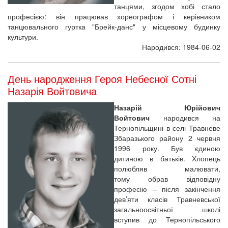
танцями, згодом хобі стало
професією: він працював хореографом і керівником
танцювального гуртка "Брейк-данс" у місцевому будинку
культури.
Народився: 1984-06-02
День народження Героя Небесної Сотні
Назарія Войтовича
Назарій Юрійович
Войтович
народився на
Тернопільщині в селі Травневе
Збаразького району 2 червня
1996 року. Був єдиною
дитиною в батьків. Хлопець
полюбляв малювати,
тому обрав відповідну
професію – після закінчення
дев’яти класів Травневської
загальноосвітньої школі
вступив до Тернопільського