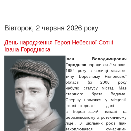
Вівторок, 2 червня 2026 року
День народження Героя Небесної Сотні
Івана Городнюка
Іван Володимирович
Городнюк
народився 2 червня
1984 року в селищі міського
типу Березному Рівненської
області (із 2000 року
набуло статусу міста). Мав
старшого брата Вадима.
Спершу навчався у місцевій
школі-інтернаті, далі –
в Березнівській гімназії та
Березнівському агротехнічному
ліцеї. Зі шкільних років Іван
захоплювався сучасними