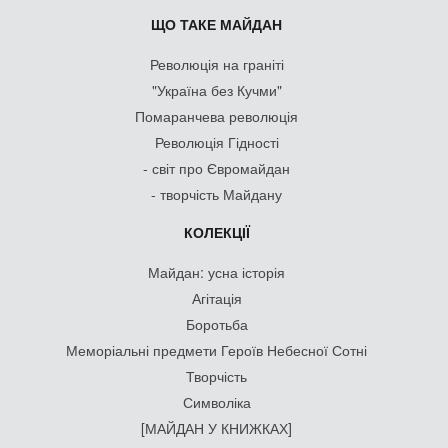
ЩО ТАКЕ МАЙДАН
Революція на граніті
"Україна без Кучми"
Помаранчева революція
Революція Гідності
- світ про Євромайдан
- творчість Майдану
КОЛЕКЦІЇ
Майдан: усна історія
Агітація
Боротьба
Меморіальні предмети Героїв Небесної Сотні
Творчість
Символіка
[МАЙДАН У КНИЖКАХ]