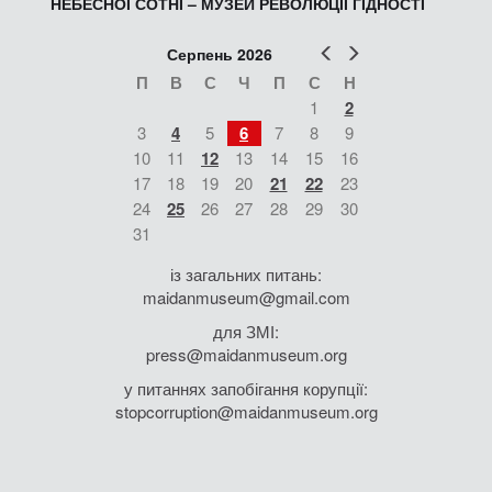
НЕБЕСНОЇ СОТНІ – МУЗЕЙ РЕВОЛЮЦІЇ ГІДНОСТІ
Попер
Наст
Серпень 2026
П
В
С
Ч
П
С
Н
1
2
3
4
5
6
7
8
9
10
11
12
13
14
15
16
17
18
19
20
21
22
23
24
25
26
27
28
29
30
31
із загальних питань:
maidanmuseum@gmail.com
для ЗМІ:
press@maidanmuseum.org
у питаннях запобігання корупції:
stopcorruption@maidanmuseum.org