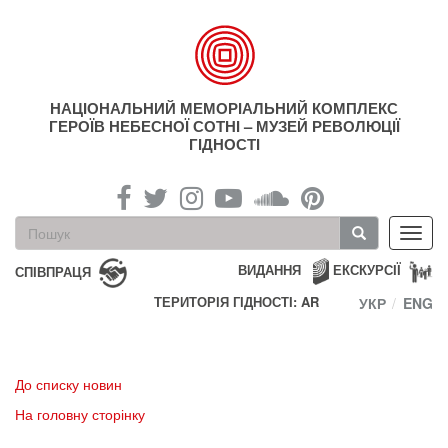
Перейти
до
основного
матеріалу
НАЦІОНАЛЬНИЙ МЕМОРІАЛЬНИЙ КОМПЛЕКС
ГЕРОЇВ НЕБЕСНОЇ СОТНІ – МУЗЕЙ РЕВОЛЮЦІЇ
ГІДНОСТІ
Пошукова
Toggl
форма
navig
Пошук
ВИДАННЯ
ЕКСКУРСІЇ
СПІВПРАЦЯ
ТЕРИТОРІЯ ГІДНОСТІ: AR
УКР
ENG
До списку новин
На головну сторінку