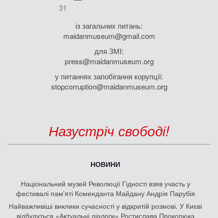
31
із загальних питань:
maidanmuseum@gmail.com
для ЗМІ:
press@maidanmuseum.org
у питаннях запобігання корупції:
stopcorruption@maidanmuseum.org
Назустріч свободі!
НОВИНИ
Національний музей Революції Гідності взяв участь у
фестивалі пам'яті Коменданта Майдану Андрія Парубія
Найважливіші виклики сучасності у відкритій розмові. У Києві
відбудуться «Актуальні діалоги» Ростислава Прокопюка