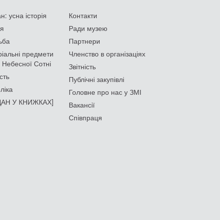
: усна історія
Контакти
ія
Ради музею
ьба
Партнери
іальні предмети
Членство в організаціях
 Небесної Сотні
Звітність
сть
Публічні закупівлі
ліка
Головне про нас у ЗМІ
АН У КНИЖКАХ]
Вакансії
Співпраця