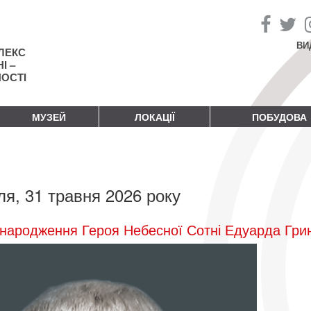
ВИ
ЛЕКС
І –
НОСТІ
МУЗЕЙ
ЛОКАЦІЇ
ПОБУДОВА
ля, 31 травня 2026 року
народження Героя Небесної Сотні Едуарда Гри