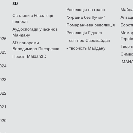
3D
Революція на граніті
Майдан
Світлини з Революції
"Україна без Кучми"
Агітац
Гідності
Помаранчева революція
Борот
Аудіоспогади учасників
Революція Гідності
Мемор
Майдану
2026
Героїв
- світ про Євромайдан
3D-панорами
Творчі
- творчість Майдану
Володимира Писаренка
2025
Симво
Проєкт Maidan3D
[МАЙД
2024
2023
2022
2021
2020