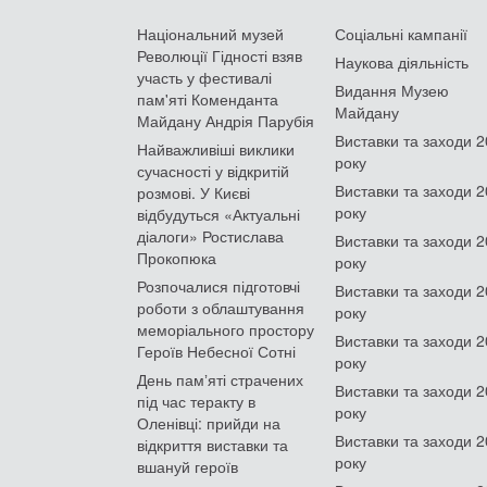
Національний музей
Соціальні кампанії
Революції Гідності взяв
Наукова діяльність
участь у фестивалі
Видання Музею
пам'яті Коменданта
Майдану
Майдану Андрія Парубія
Виставки та заходи 
Найважливіші виклики
року
сучасності у відкритій
Виставки та заходи 
розмові. У Києві
року
відбудуться «Актуальні
діалоги» Ростислава
Виставки та заходи 
Прокопюка
року
Розпочалися підготовчі
Виставки та заходи 
роботи з облаштування
року
меморіального простору
Виставки та заходи 
Героїв Небесної Сотні
року
День памʼяті страчених
Виставки та заходи 
під час теракту в
року
Оленівці: прийди на
Виставки та заходи 
відкриття виставки та
року
вшануй героїв