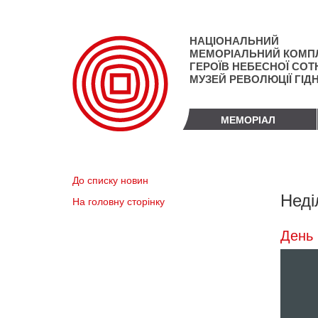
Перейти
до
основного
НАЦІОНАЛЬНИЙ
матеріалу
МЕМОРІАЛЬНИЙ КОМП
ГЕРОЇВ НЕБЕСНОЇ СОТН
МУЗЕЙ РЕВОЛЮЦІЇ ГІД
МЕМОРІАЛ
До списку новин
Неді
На головну сторінку
День 