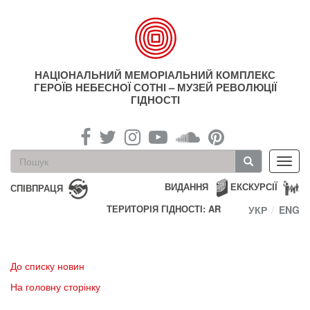
Перейти
до
основного
матеріалу
НАЦІОНАЛЬНИЙ МЕМОРІАЛЬНИЙ КОМПЛЕКС
ГЕРОЇВ НЕБЕСНОЇ СОТНІ – МУЗЕЙ РЕВОЛЮЦІЇ
ГІДНОСТІ
Пошукова
Toggl
форма
navig
Пошук
ВИДАННЯ
ЕКСКУРСІЇ
СПІВПРАЦЯ
ТЕРИТОРІЯ ГІДНОСТІ: AR
УКР
ENG
До списку новин
На головну сторінку