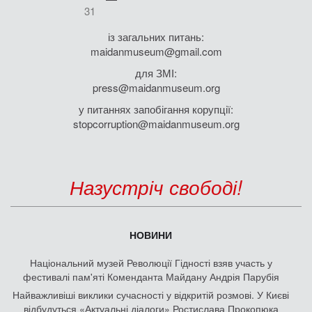
31
із загальних питань:
maidanmuseum@gmail.com
для ЗМІ:
press@maidanmuseum.org
у питаннях запобігання корупції:
stopcorruption@maidanmuseum.org
Назустріч свободі!
НОВИНИ
Національний музей Революції Гідності взяв участь у
фестивалі пам'яті Коменданта Майдану Андрія Парубія
Найважливіші виклики сучасності у відкритій розмові. У Києві
відбудуться «Актуальні діалоги» Ростислава Прокопюка