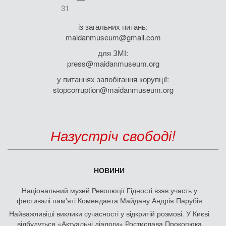
31
із загальних питань:
maidanmuseum@gmail.com
для ЗМІ:
press@maidanmuseum.org
у питаннях запобігання корупції:
stopcorruption@maidanmuseum.org
Назустріч свободі!
НОВИНИ
Національний музей Революції Гідності взяв участь у
фестивалі пам'яті Коменданта Майдану Андрія Парубія
Найважливіші виклики сучасності у відкритій розмові. У Києві
відбудуться «Актуальні діалоги» Ростислава Прокопюка