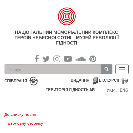
Перейти
до
основного
матеріалу
НАЦІОНАЛЬНИЙ МЕМОРІАЛЬНИЙ КОМПЛЕКС
ГЕРОЇВ НЕБЕСНОЇ СОТНІ – МУЗЕЙ РЕВОЛЮЦІЇ
ГІДНОСТІ
Пошукова
Toggl
форма
navig
Пошук
ВИДАННЯ
ЕКСКУРСІЇ
СПІВПРАЦЯ
ТЕРИТОРІЯ ГІДНОСТІ: AR
УКР
ENG
До списку новин
На головну сторінку