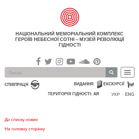
Перейти
до
основного
матеріалу
НАЦІОНАЛЬНИЙ МЕМОРІАЛЬНИЙ КОМПЛЕКС
ГЕРОЇВ НЕБЕСНОЇ СОТНІ – МУЗЕЙ РЕВОЛЮЦІЇ
ГІДНОСТІ
Пошукова
Toggl
форма
navig
Пошук
ВИДАННЯ
ЕКСКУРСІЇ
СПІВПРАЦЯ
ТЕРИТОРІЯ ГІДНОСТІ: AR
УКР
ENG
До списку новин
На головну сторінку