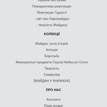
Помаранчева революція
Революція Гідності
- світ про Євромайдан
- творчість Майдану
КОЛЕКЦІЇ
Майдан: усна історія
Агітація
Боротьба
Меморіальні предмети Героїв Небесної Сотні
Творчість
Символіка
[МАЙДАН У КНИЖКАХ]
ПРО НАС
Контакти
Ради музею