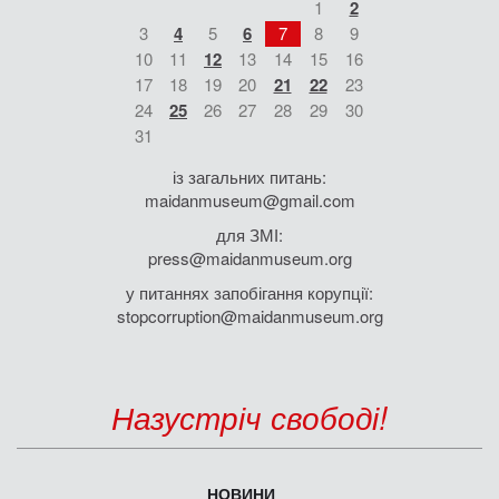
1
2
3
4
5
6
7
8
9
10
11
12
13
14
15
16
17
18
19
20
21
22
23
24
25
26
27
28
29
30
31
із загальних питань:
maidanmuseum@gmail.com
для ЗМІ:
press@maidanmuseum.org
у питаннях запобігання корупції:
stopcorruption@maidanmuseum.org
Назустріч свободі!
НОВИНИ