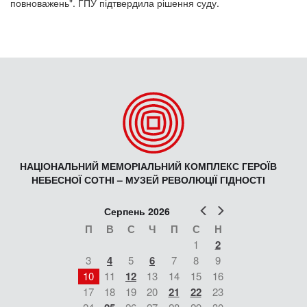
повноважень". ГПУ підтвердила рішення суду.
НАЦІОНАЛЬНИЙ МЕМОРІАЛЬНИЙ КОМПЛЕКС ГЕРОЇВ
НЕБЕСНОЇ СОТНІ – МУЗЕЙ РЕВОЛЮЦІЇ ГІДНОСТІ
Попер
Наст
Серпень 2026
П
В
С
Ч
П
С
Н
1
2
3
4
5
6
7
8
9
10
11
12
13
14
15
16
17
18
19
20
21
22
23