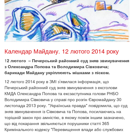
Календар Майдану. 12 лютого 2014 року
1
2 лютого – Печерський районний суд зняв звинувачення
з Олександра Попова та Володимира Сівковича;
барикади Майдану укріплюють мішками з піском.
12 лютого 2014 року в ЗМІ з’явилася інформація, що
Печерський районний суд зняв звинувачення з ексголови
КМДА Олександра Попова та ексзаступника голови РНБО
Володимира Сівковича у справі про розгін Євромайдану 30
листопада 2013 року. "Українська правда" повідомила, що суд
зняв звинувачення із Сівковича та Попова, посилаючись на
торішній закон про амністію, в якому поміж іншим зазначено,
що від покарання звільняються порушники статті 365
Кримінального кодексу "Перевищення влади або службових