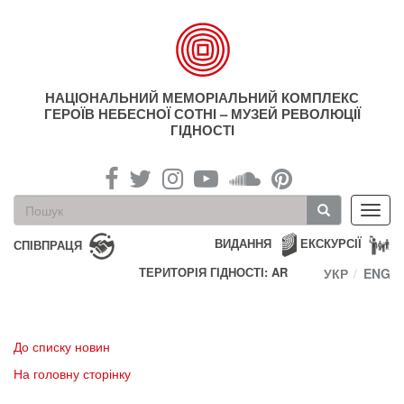
Перейти
до
основного
матеріалу
НАЦІОНАЛЬНИЙ МЕМОРІАЛЬНИЙ КОМПЛЕКС
ГЕРОЇВ НЕБЕСНОЇ СОТНІ – МУЗЕЙ РЕВОЛЮЦІЇ
ГІДНОСТІ
Пошукова
Toggl
форма
navig
Пошук
ВИДАННЯ
ЕКСКУРСІЇ
СПІВПРАЦЯ
ТЕРИТОРІЯ ГІДНОСТІ: AR
УКР
ENG
До списку новин
На головну сторінку