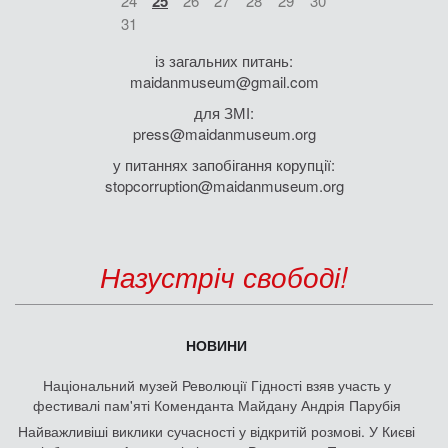
24
25
26
27
28
29
30
31
із загальних питань:
maidanmuseum@gmail.com
для ЗМІ:
press@maidanmuseum.org
у питаннях запобігання корупції:
stopcorruption@maidanmuseum.org
Назустріч свободі!
НОВИНИ
Національний музей Революції Гідності взяв участь у
фестивалі пам'яті Коменданта Майдану Андрія Парубія
Найважливіші виклики сучасності у відкритій розмові. У Києві