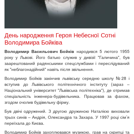
День народження Героя Небесної Сотні
Володимира Бойківа
Володимир Васильович Бойків
народився 5 лютого 1955
року у Львові. Його батько служив у дивізії "Галичина", був
заарештований радянськими спецслужбами і переслідуваний
як "неблагонадійний" навіть після звільнення.
Володимир Бойків закінчив львівську середню школу №28 і
вступив до Львівського політехнічного інституту (зараз –
Національний університет "Львівська політехніка"), де отримав
спеціальність інженера-будівельника. Працював за фахом,
згодом очолив будівельну фірму.
Був двічі одружений. З другою дружиною Наталією виховали
трьох синів – Андрія, Олександра та Захара. У 1997 році сім’я
переїхала до Києва.
Володимир Бойків захоплювався музикою, грав на скрипці та