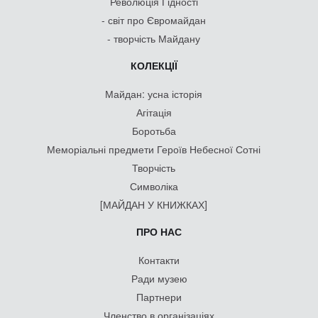
Революція Гідності
- світ про Євромайдан
- творчість Майдану
КОЛЕКЦІЇ
Майдан: усна історія
Агітація
Боротьба
Меморіальні предмети Героїв Небесної Сотні
Творчість
Символіка
[МАЙДАН У КНИЖКАХ]
ПРО НАС
Контакти
Ради музею
Партнери
Членство в організаціях