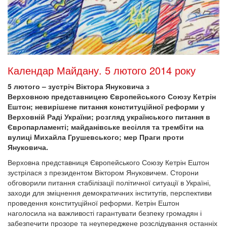
Календар Майдану. 5 лютого 2014 року
5 лютого – зустріч Віктора Януковича з
Верховною представницею Європейського Союзу Кетрін
Ештон; невирішене питання конституційної реформи у
Верховній Раді України; розгляд українського питання в
Європарламенті; майданівське весілля та трембіти на
вулиці Михайла Грушевського; мер Праги проти
Януковича.
Верховна представниця Європейського Союзу Кетрін Ештон
зустрілася з президентом Віктором Януковичем. Сторони
обговорили питання стабілізації політичної ситуації в Україні,
заходи для зміцнення демократичних інститутів, перспективи
проведення конституційної реформи. Кетрін Ештон
наголосила на важливості гарантувати безпеку громадян і
забезпечити прозоре та неупереджене розслідування останніх