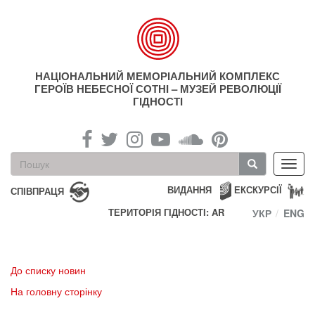
Перейти
до
основного
матеріалу
НАЦІОНАЛЬНИЙ МЕМОРІАЛЬНИЙ КОМПЛЕКС
ГЕРОЇВ НЕБЕСНОЇ СОТНІ – МУЗЕЙ РЕВОЛЮЦІЇ
ГІДНОСТІ
Пошукова
Toggl
форма
navig
Пошук
ВИДАННЯ
ЕКСКУРСІЇ
СПІВПРАЦЯ
ТЕРИТОРІЯ ГІДНОСТІ: AR
УКР
ENG
До списку новин
На головну сторінку