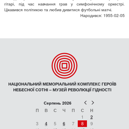
гітарі, під час навчання грав у симфонічному оркестрі.
Цікавився політикою та любив дивитися футбольні матчі.
Народився: 1955-02-05
НАЦІОНАЛЬНИЙ МЕМОРІАЛЬНИЙ КОМПЛЕКС ГЕРОЇВ
НЕБЕСНОЇ СОТНІ – МУЗЕЙ РЕВОЛЮЦІЇ ГІДНОСТІ
Попер
Наст
Серпень 2026
П
В
С
Ч
П
С
Н
1
2
3
4
5
6
7
8
9