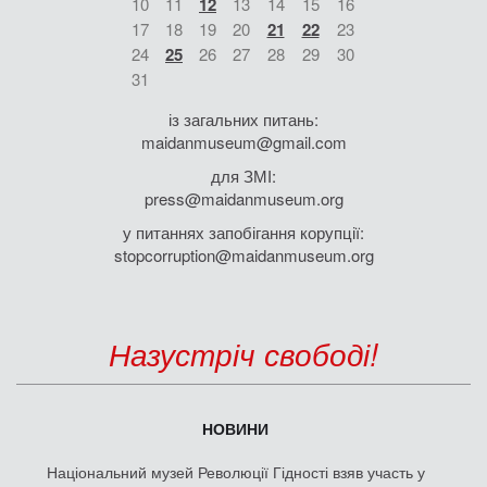
10
11
12
13
14
15
16
17
18
19
20
21
22
23
24
25
26
27
28
29
30
31
із загальних питань:
maidanmuseum@gmail.com
для ЗМІ:
press@maidanmuseum.org
у питаннях запобігання корупції:
stopcorruption@maidanmuseum.org
Назустріч свободі!
НОВИНИ
Національний музей Революції Гідності взяв участь у