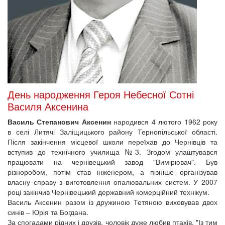
День народження Героя Небесної Сотні
Василя Аксенина
Василь Степанович Аксенин
народився 4 лютого 1962 року
в селі Литячі Заліщицького району Тернопільської області.
Після закінчення місцевої школи переїхав до Чернівців та
вступив до технічного училища №3. Згодом улаштувався
працювати на чернівецький завод "Вимірювач". Був
різноробом, потім став інженером, а пізніше організував
власну справу з виготовлення опалювальних систем. У 2007
році закінчив Чернівецький державний комерційний технікум.
Василь Аксенин разом із дружиною Тетяною виховував двох
синів – Юрія та Богдана.
За спогадами рідних і друзів, чоловік дуже любив птахів. "Із тим