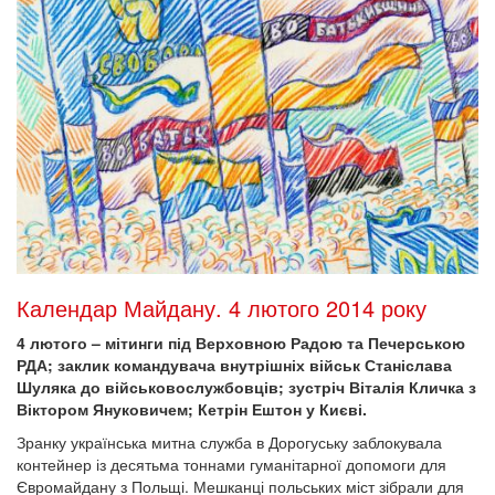
Календар Майдану. 4 лютого 2014 року
4 лютого – мітинги під Верховною Радою та Печерською
РДА; заклик командувача внутрішніх військ Станіслава
Шуляка до військовослужбовців; зустріч Віталія Кличка з
Віктором Януковичем; Кетрін Ештон у Києві.
Зранку українська митна служба в Дорогуську заблокувала
контейнер із десятьма тоннами гуманітарної допомоги для
Євромайдану з Польщі. Мешканці польських міст зібрали для