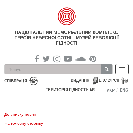
Перейти
до
основного
матеріалу
НАЦІОНАЛЬНИЙ МЕМОРІАЛЬНИЙ КОМПЛЕКС
ГЕРОЇВ НЕБЕСНОЇ СОТНІ – МУЗЕЙ РЕВОЛЮЦІЇ
ГІДНОСТІ
Пошукова
Toggl
форма
navig
Пошук
ВИДАННЯ
ЕКСКУРСІЇ
СПІВПРАЦЯ
ТЕРИТОРІЯ ГІДНОСТІ: AR
УКР
ENG
До списку новин
На головну сторінку