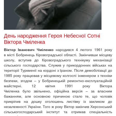
День народження Героя Небесної Сотні
Віктора Чміленка
Віктор Іванович Чміленко
народився 4 лютого 1961 року
в місті Бобринець Кіровоградської області. Закінчивши місцеву
школу, вступив до Кіровоградського технікуму механізації
сільського господарства. Служив у прикордонних військах на
території Туркменії на кордоні з Іраном. Після демобілізації до
1985 року працював у місцевому колгоспі інженером з техніки
безпеки, згодом – у Бобринецькій ремонтно-експлуатаційній
майстерні. 12 квітня 1991 року Віктора
Чміленка було звільнено, офіційна версія – за власним
бажанням, але основною причиною стало те, що чоловік
прикріпив на дошку оголошень листівку із закликом до
незалежності України. Того ж року Віктор закінчив Херсонський
сільськогосподарський інститут та отримав спеціальність