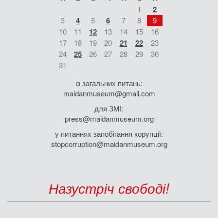
1
2
3
4
5
6
7
8
9
10
11
12
13
14
15
16
17
18
19
20
21
22
23
24
25
26
27
28
29
30
31
із загальних питань:
maidanmuseum@gmail.com
для ЗМІ:
press@maidanmuseum.org
у питаннях запобігання корупції:
stopcorruption@maidanmuseum.org
Назустріч свободі!