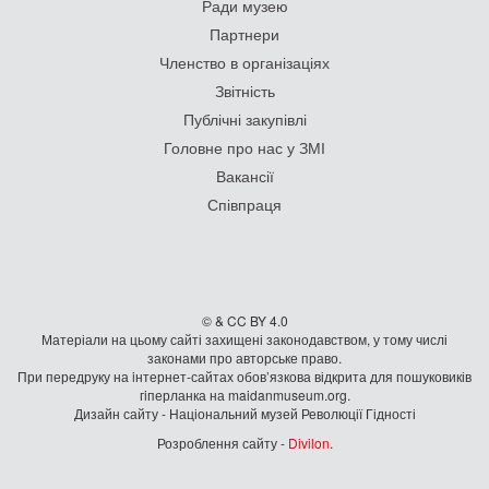
Ради музею
Партнери
Членство в організаціях
Звітність
Публічні закупівлі
Головне про нас у ЗМІ
Вакансії
Співпраця
© & CC BY 4.0
Матеріали на цьому сайті захищені законодавством, у тому числі
законами про авторське право.
При передруку на iнтернет-сайтах обов’язкова відкрита для пошуковиків
гiперланка на maidanmuseum.org.
Дизайн сайту - Національний музей Революції Гідності
Розроблення сайту -
Divilon
.