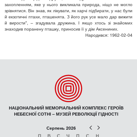
захопленням, яке у нього викликала природа, ніщо не могло
зрівнятися. Він знав, як лікувати, як харчі підбирати, у нас були
й екзотичні птахи, пташенята. З його рук усе мало дар вижити
й вирости", – згадувала дружина. І якщо хтось зі знайомих
знаходив поранену пташку, приносив її у дім Аксениних.
Народився: 1962-02-04
НАЦІОНАЛЬНИЙ МЕМОРІАЛЬНИЙ КОМПЛЕКС ГЕРОЇВ
НЕБЕСНОЇ СОТНІ – МУЗЕЙ РЕВОЛЮЦІЇ ГІДНОСТІ
Попер
Наст
Серпень 2026
П
В
С
Ч
П
С
Н