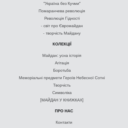
"Україна без Кучми"
Помаранчева революція
Революція Гідності
- світ про Євромайдан
- творчість Майдану
КОЛЕКЦІЇ
Майдан: усна історія
Агітація
Боротьба
Меморіальні предмети Героїв Небесної Сотні
Творчість
Символіка
[МАЙДАН У КНИЖКАХ]
ПРО НАС
Контакти