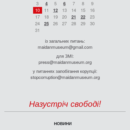
3
4
5
6
7
8
9
10
11
12
13
14
15
16
17
18
19
20
21
22
23
24
25
26
27
28
29
30
31
із загальних питань:
maidanmuseum@gmail.com
для ЗМІ:
press@maidanmuseum.org
у питаннях запобігання корупції:
stopcorruption@maidanmuseum.org
Назустріч свободі!
НОВИНИ