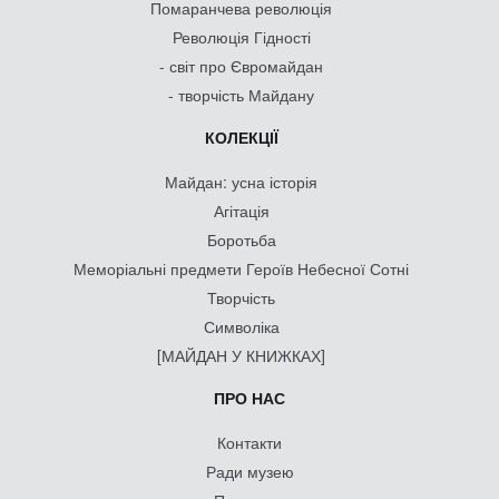
Помаранчева революція
Революція Гідності
- світ про Євромайдан
- творчість Майдану
КОЛЕКЦІЇ
Майдан: усна історія
Агітація
Боротьба
Меморіальні предмети Героїв Небесної Сотні
Творчість
Символіка
[МАЙДАН У КНИЖКАХ]
ПРО НАС
Контакти
Ради музею