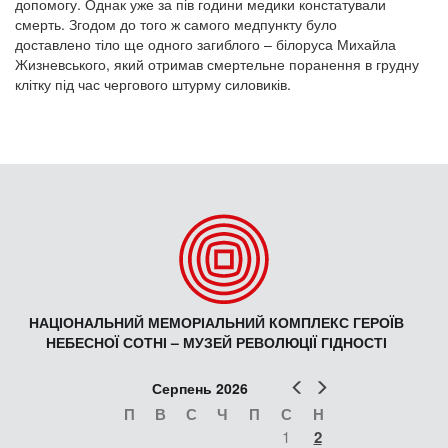
допомогу. Однак уже за пів години медики констатували
смерть. Згодом до того ж самого медпункту було
доставлено тіло ще одного загиблого – білоруса Михайла
Жизневського, який отримав смертельне поранення в грудну
клітку під час чергового штурму силовиків.
НАЦІОНАЛЬНИЙ МЕМОРІАЛЬНИЙ КОМПЛЕКС ГЕРОЇВ
НЕБЕСНОЇ СОТНІ – МУЗЕЙ РЕВОЛЮЦІЇ ГІДНОСТІ
Попер
Наст
Серпень 2026
П
В
С
Ч
П
С
Н
1
2