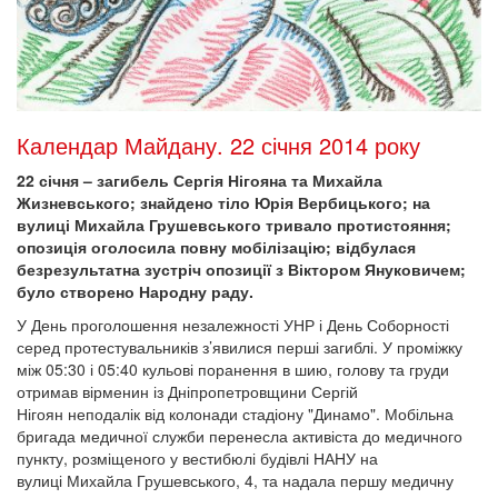
Календар Майдану. 22 січня 2014 року
22 січня – загибель Сергія Нігояна та Михайла
Жизневського; знайдено тіло Юрія Вербицького; на
вулиці Михайла Грушевського тривало протистояння;
опозиція оголосила повну мобілізацію; відбулася
безрезультатна зустріч опозиції з Віктором Януковичем;
було створено Народну раду.
У День проголошення незалежності УНР і День Соборності
серед протестувальників з’явилися перші загиблі. У проміжку
між 05:30 і 05:40 кульові поранення в шию, голову та груди
отримав вірменин із Дніпропетровщини Сергій
Нігоян неподалік від колонади стадіону "Динамо". Мобільна
бригада медичної служби перенесла активіста до медичного
пункту, розміщеного у вестибюлі будівлі НАНУ на
вулиці Михайла Грушевського, 4, та надала першу медичну