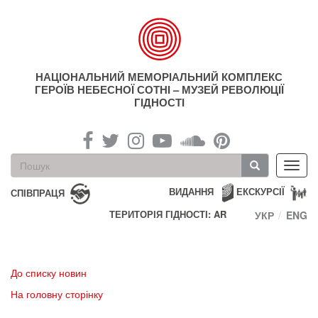
Перейти
до
основного
матеріалу
НАЦІОНАЛЬНИЙ МЕМОРІАЛЬНИЙ КОМПЛЕКС
ГЕРОЇВ НЕБЕСНОЇ СОТНІ – МУЗЕЙ РЕВОЛЮЦІЇ
ГІДНОСТІ
Пошукова
Toggl
форма
navig
Пошук
ВИДАННЯ
ЕКСКУРСІЇ
СПІВПРАЦЯ
ТЕРИТОРІЯ ГІДНОСТІ: AR
УКР
ENG
До списку новин
На головну сторінку