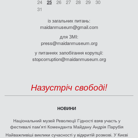
24
25
26
27
28
29
30
31
із загальних питань:
maidanmuseum@gmail.com
для ЗМІ:
press@maidanmuseum.org
у питаннях запобігання корупції:
stopcorruption@maidanmuseum.org
Назустріч свободі!
НОВИНИ
Національний музей Революції Гідності взяв участь у
фестивалі пам'яті Коменданта Майдану Андрія Парубія
Найважливіші виклики сучасності у відкритій розмові. У Києві