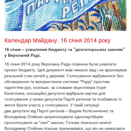
Календар Майдану. 16 січня 2014 року
16 січня – ухвалення бюджету та "диктаторських законів"
у Верховній Раді.
16 січня 2014 року Верховна Рада повинна була ухвалити
проект бюджету. Цей документ мав чимало вад і не враховував
реальний стан речей у державі. Голосування відбувалося без
обговорення та використання системи "Рада" простим
підняттям рук, оскільки, за словами віцеспікера Ігоря
Калетника, опозиційні депутати відібрали картки для
голосування у низки депутатів Партії регіонів та позбавили їх
змоги брати участь у голосуванні. У такій ситуації
два депутати від Партії регіонів – Вадим Колісниченко та
Володимир Олійник запропонували однопартійцям
проголосувати за "свої" закони. Голова лічильної комісії
Володимир Олійник пізніше признавався, що він не намагався