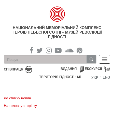
Перейти
до
основного
матеріалу
НАЦІОНАЛЬНИЙ МЕМОРІАЛЬНИЙ КОМПЛЕКС
ГЕРОЇВ НЕБЕСНОЇ СОТНІ – МУЗЕЙ РЕВОЛЮЦІЇ
ГІДНОСТІ
Пошукова
Toggl
форма
navig
Пошук
ВИДАННЯ
ЕКСКУРСІЇ
СПІВПРАЦЯ
ТЕРИТОРІЯ ГІДНОСТІ: AR
УКР
ENG
До списку новин
На головну сторінку