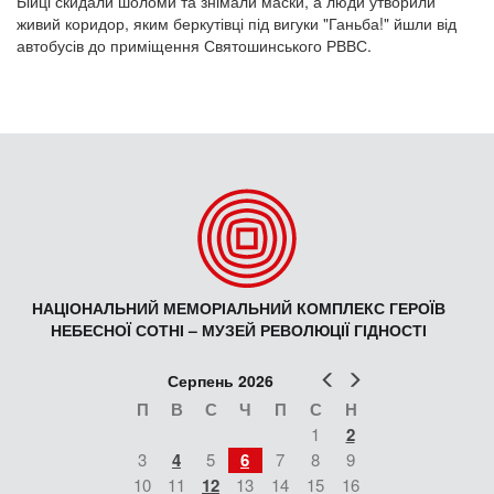
Бійці скидали шоломи та знімали маски, а люди утворили
живий коридор, яким беркутівці під вигуки "Ганьба!" йшли від
автобусів до приміщення Святошинського РВВС.
НАЦІОНАЛЬНИЙ МЕМОРІАЛЬНИЙ КОМПЛЕКС ГЕРОЇВ
НЕБЕСНОЇ СОТНІ – МУЗЕЙ РЕВОЛЮЦІЇ ГІДНОСТІ
Попер
Наст
Серпень 2026
П
В
С
Ч
П
С
Н
1
2
3
4
5
6
7
8
9
10
11
12
13
14
15
16