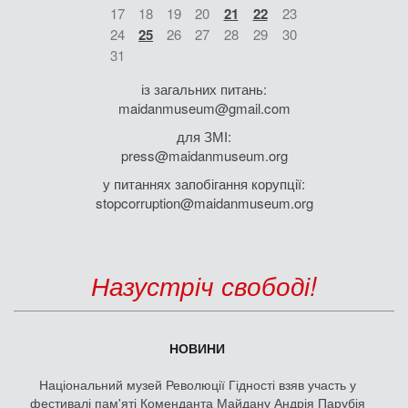
17
18
19
20
21
22
23
24
25
26
27
28
29
30
31
із загальних питань:
maidanmuseum@gmail.com
для ЗМІ:
press@maidanmuseum.org
у питаннях запобігання корупції:
stopcorruption@maidanmuseum.org
Назустріч свободі!
НОВИНИ
Національний музей Революції Гідності взяв участь у
фестивалі пам'яті Коменданта Майдану Андрія Парубія