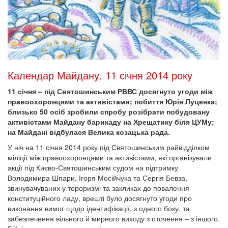
Календар Майдану. 11 січня 2014 року
11 січня – під Святошинським РВВС досягнуто угоди між
правоохоронцями та активістами; побиття Юрія Луценка;
близько 50 осіб зробили спробу розібрати побудовану
активістами Майдану барикаду на Хрещатику біля ЦУМу;
на Майдані відбулася Велика козацька рада.
У ніч на 11 січня 2014 року під Святошинським райвідділком
міліції між правоохоронцями та активістами, які організували
акції під Києво-Святошинським судом на підтримку
Володимира Шпари, Ігоря Мосійчука та Сергія Бевза,
звинувачуваних у тероризмі та закликах до повалення
конституційного ладу, врешті було досягнуто угоди про
виконання вимог щодо ідентифікації, з одного боку, та
забезпечення вільного й мирного виходу з оточення – з іншого.