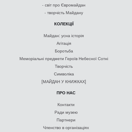
- світ про Євромайдан
- творчість Майдану
КОЛЕКЦІЇ
Майдан: усна історія
Агітація
Боротьба
Меморіальні предмети Героїв Небесної Сотні
Творчість
Символіка
[МАЙДАН У КНИЖКАХ]
ПРО НАС
Контакти
Ради музею
Партнери
Членство в організаціях