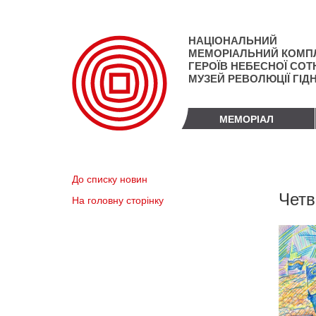
Перейти
до
основного
НАЦІОНАЛЬНИЙ
матеріалу
МЕМОРІАЛЬНИЙ КОМП
ГЕРОЇВ НЕБЕСНОЇ СОТН
МУЗЕЙ РЕВОЛЮЦІЇ ГІД
МЕМОРІАЛ
До списку новин
Четв
На головну сторінку