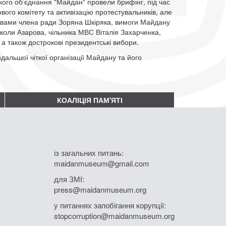
кого об’єднання "Майдан" провели брифінг, під час
ого комітету та активізацію протестувальників, але
овами члена ради Зоряна Шкіряка, вимоги Майдану
иколи Азарова, чільника МВС Віталія Захарченка,
 а також дострокові президентські вибори.
альшої чіткої організації Майдану та його
КОАЛІЦІЯ ПАМ'ЯТІ
із загальних питань:
maidanmuseum@gmail.com
для ЗМІ:
press@maidanmuseum.org
у питаннях запобігання корупції:
stopcorruption@maidanmuseum.org