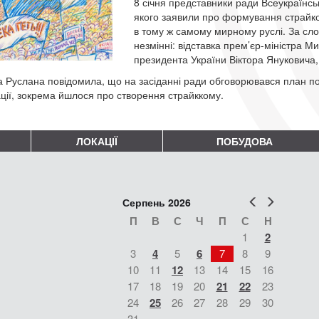
8 січня представники ради Всеукраїнсь
якого заявили про формування страйков
в тому ж самому мирному руслі. За сл
незмінні: відставка прем’єр-міністра М
президента України Віктора Януковича,
а Руслана повідомила, що на засіданні ради обговорювався план под
ації, зокрема йшлося про створення страйккому.
ЛОКАЦІЇ
ПОБУДОВА
Попер
Наст
Серпень 2026
П
В
С
Ч
П
С
Н
1
2
3
4
5
6
7
8
9
10
11
12
13
14
15
16
17
18
19
20
21
22
23
24
25
26
27
28
29
30
31