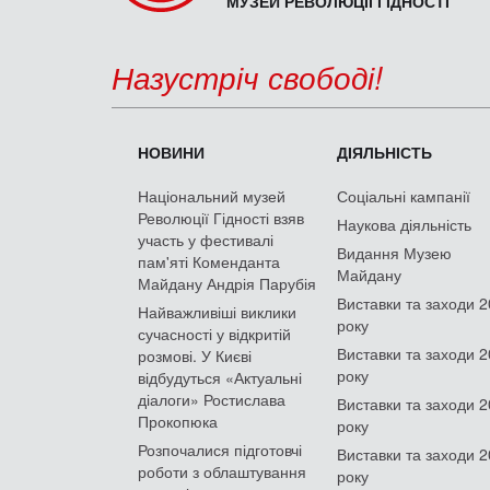
МУЗЕЙ РЕВОЛЮЦІЇ ГІДНОСТІ
Назустріч свободі!
НОВИНИ
ДІЯЛЬНІСТЬ
Національний музей
Соціальні кампанії
Революції Гідності взяв
Наукова діяльність
участь у фестивалі
Видання Музею
пам'яті Коменданта
Майдану
Майдану Андрія Парубія
Виставки та заходи 
Найважливіші виклики
року
сучасності у відкритій
Виставки та заходи 
розмові. У Києві
року
відбудуться «Актуальні
діалоги» Ростислава
Виставки та заходи 
Прокопюка
року
Розпочалися підготовчі
Виставки та заходи 
роботи з облаштування
року