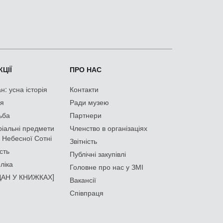
ЦІЇ
ПРО НАС
: усна історія
Контакти
ія
Ради музею
ьба
Партнери
іальні предмети
Членство в організаціях
 Небесної Сотні
Звітність
сть
Публічні закупівлі
ліка
Головне про нас у ЗМІ
АН У КНИЖКАХ]
Вакансії
Співпраця