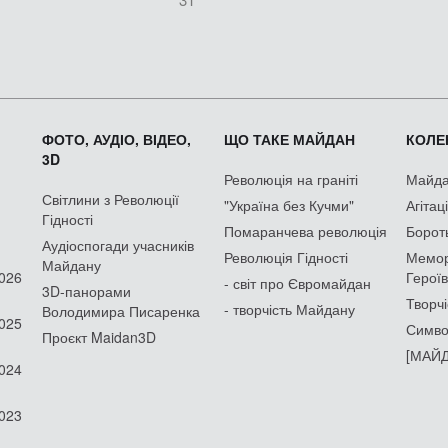
ФОТО, АУДІО, ВІДЕО,
ЩО ТАКЕ МАЙДАН
КОЛЕК
3D
Революція на граніті
Майдан
Світлини з Революції
"Україна без Кучми"
Агітац
Гідності
Помаранчева революція
Борот
Аудіоспогади учасників
Революція Гідності
Мемор
Майдану
2026
Героїв
- світ про Євромайдан
3D-панорами
Творчі
- творчість Майдану
Володимира Писаренка
2025
Симво
Проєкт Maidan3D
[МАЙД
2024
2023