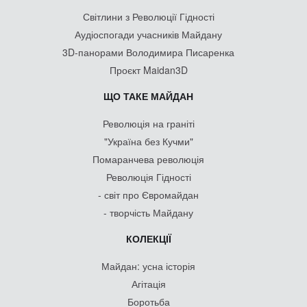
Світлини з Революції Гідності
Аудіоспогади учасників Майдану
3D-панорами Володимира Писаренка
Проєкт Maidan3D
ЩО ТАКЕ МАЙДАН
Революція на граніті
"Україна без Кучми"
Помаранчева революція
Революція Гідності
- світ про Євромайдан
- творчість Майдану
КОЛЕКЦІЇ
Майдан: усна історія
Агітація
Боротьба