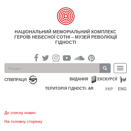
Перейти
до
основного
матеріалу
НАЦІОНАЛЬНИЙ МЕМОРІАЛЬНИЙ КОМПЛЕКС
ГЕРОЇВ НЕБЕСНОЇ СОТНІ – МУЗЕЙ РЕВОЛЮЦІЇ
ГІДНОСТІ
Пошукова
Toggl
форма
navig
Пошук
ВИДАННЯ
ЕКСКУРСІЇ
СПІВПРАЦЯ
ТЕРИТОРІЯ ГІДНОСТІ: AR
УКР
ENG
До списку новин
На головну сторінку