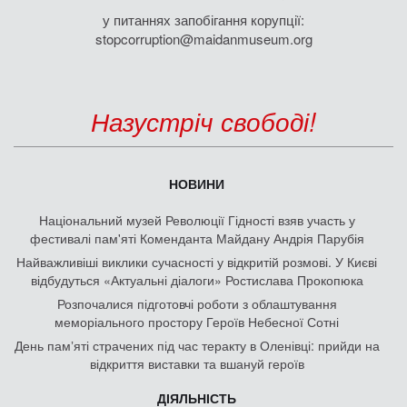
у питаннях запобігання корупції:
stopcorruption@maidanmuseum.org
Назустріч свободі!
НОВИНИ
Національний музей Революції Гідності взяв участь у
фестивалі пам'яті Коменданта Майдану Андрія Парубія
Найважливіші виклики сучасності у відкритій розмові. У Києві
відбудуться «Актуальні діалоги» Ростислава Прокопюка
Розпочалися підготовчі роботи з облаштування
меморіального простору Героїв Небесної Сотні
День памʼяті страчених під час теракту в Оленівці: прийди на
відкриття виставки та вшануй героїв
ДІЯЛЬНІСТЬ