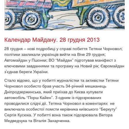
Календар Майдану. 28 грудня 2013
28 грудня – нові подробиці у справі побиття Тетяни Чорновол;
політики закликали українців вийти на Віче 29 грудня;
Автомайдан у Пшонки; ВО “Майдан” підготував маніфест з
ключовими завданнями та програму на Новий рік; Євромайдан
з’єднав береги України.
Стало відомо, що у побитті журналістки та активістки Тетяни
Чорновол особисто брав участь 34-річний мешканець
Дніпродзержинська, який приїхав до Києва купувати
автомобіль “Порш Кайен”. З одним із підозрюваних
проводилися слідчі дії. Тетяна Чорновол в коментарях не
виключала особистої помсти керівника київського “Беркуту”
Сергія Кусюка. У побитті вона також підозрювала Віктора
Медведчука та Віталія Захарченка.