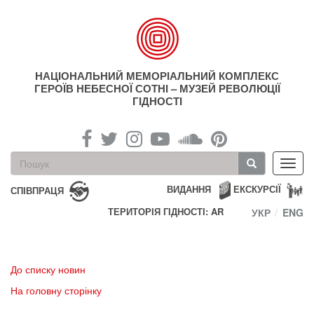
Перейти
до
основного
матеріалу
НАЦІОНАЛЬНИЙ МЕМОРІАЛЬНИЙ КОМПЛЕКС
ГЕРОЇВ НЕБЕСНОЇ СОТНІ – МУЗЕЙ РЕВОЛЮЦІЇ
ГІДНОСТІ
Пошукова
Toggl
форма
navig
Пошук
ВИДАННЯ
ЕКСКУРСІЇ
СПІВПРАЦЯ
ТЕРИТОРІЯ ГІДНОСТІ: AR
УКР
ENG
До списку новин
На головну сторінку