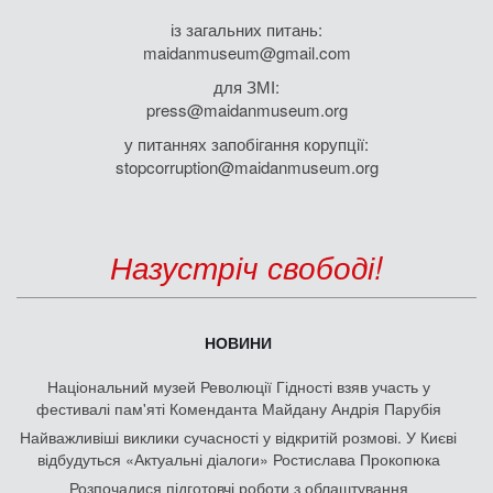
із загальних питань:
maidanmuseum@gmail.com
для ЗМІ:
press@maidanmuseum.org
у питаннях запобігання корупції:
stopcorruption@maidanmuseum.org
Назустріч свободі!
НОВИНИ
Національний музей Революції Гідності взяв участь у
фестивалі пам'яті Коменданта Майдану Андрія Парубія
Найважливіші виклики сучасності у відкритій розмові. У Києві
відбудуться «Актуальні діалоги» Ростислава Прокопюка
Розпочалися підготовчі роботи з облаштування