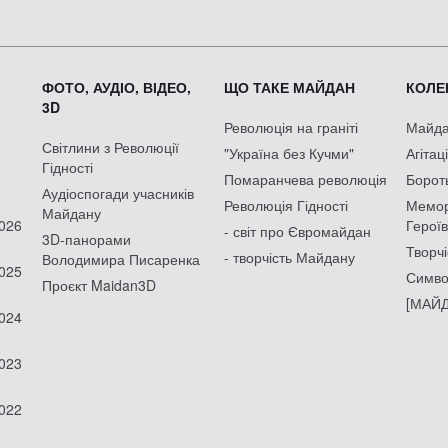
ФОТО, АУДІО, ВІДЕО,
ЩО ТАКЕ МАЙДАН
КОЛЕК
3D
Революція на граніті
Майдан
Світлини з Революції
"Україна без Кучми"
Агітац
Гідності
Помаранчева революція
Борот
Аудіоспогади учасників
Революція Гідності
Мемор
Майдану
2026
Героїв
- світ про Євромайдан
3D-панорами
Творчі
- творчість Майдану
Володимира Писаренка
2025
Симво
Проєкт Maidan3D
[МАЙД
2024
2023
2022