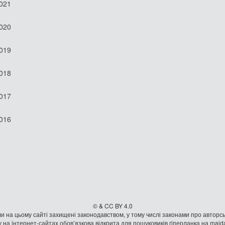
2021
2020
2019
2018
2017
2016
© & CC BY 4.0
и на цьому сайті захищені законодавством, у тому числі законами про авторсь
 на iнтернет-сайтах обов’язкова відкрита для пошуковиків гiперланка на mai