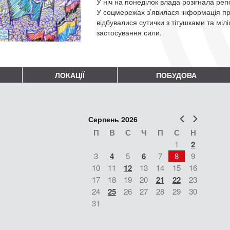
У ніч на понеділок влада розігнала рег
У соцмережах з’явилася інформація пр
відбувалися сутички з тітушками та мі
застосування сили.
ЛОКАЦІЇ
ПОБУДОВА
Попер
Наст
Серпень 2026
П
В
С
Ч
П
С
Н
1
2
3
4
5
6
7
8
9
10
11
12
13
14
15
16
17
18
19
20
21
22
23
24
25
26
27
28
29
30
31