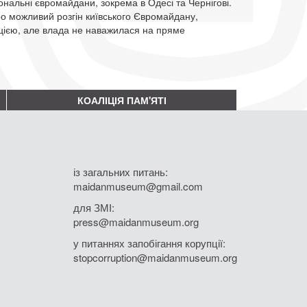
іональні євромайдани, зокрема в Одесі та Чернігові.
о можливий розгін київського Євромайдану,
ліцією, але влада не наважилася на пряме
КОАЛІЦІЯ ПАМ'ЯТІ
із загальних питань:
maidanmuseum@gmail.com
для ЗМІ:
press@maidanmuseum.org
у питаннях запобігання корупції:
stopcorruption@maidanmuseum.org