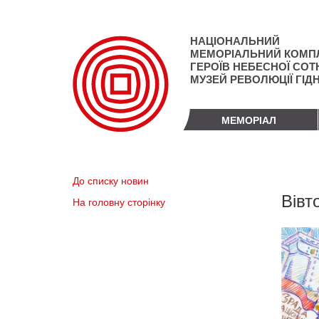
Перейти
до
основного
НАЦІОНАЛЬНИЙ
матеріалу
МЕМОРІАЛЬНИЙ КОМП
ГЕРОЇВ НЕБЕСНОЇ СОТН
МУЗЕЙ РЕВОЛЮЦІЇ ГІД
МЕМОРІАЛ
До списку новин
Вівт
На головну сторінку