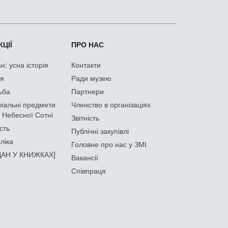
ЦІЇ
ПРО НАС
: усна історія
Контакти
ія
Ради музею
ьба
Партнери
іальні предмети
Членство в організаціях
 Небесної Сотні
Звітність
сть
Публічні закупівлі
ліка
Головне про нас у ЗМІ
АН У КНИЖКАХ]
Вакансії
Співпраця