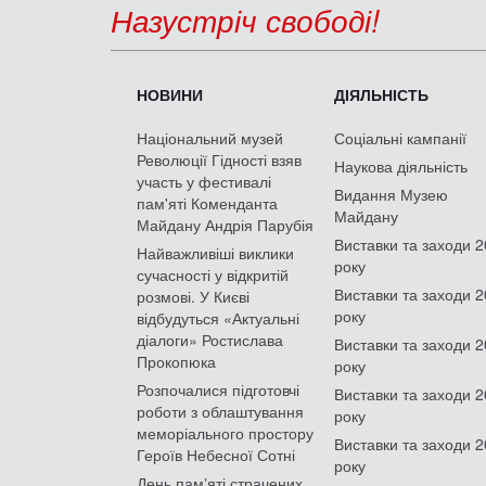
Назустріч свободі!
НОВИНИ
ДІЯЛЬНІСТЬ
Національний музей
Соціальні кампанії
Революції Гідності взяв
Наукова діяльність
участь у фестивалі
Видання Музею
пам'яті Коменданта
Майдану
Майдану Андрія Парубія
Виставки та заходи 
Найважливіші виклики
року
сучасності у відкритій
Виставки та заходи 
розмові. У Києві
року
відбудуться «Актуальні
діалоги» Ростислава
Виставки та заходи 
Прокопюка
року
Розпочалися підготовчі
Виставки та заходи 
роботи з облаштування
року
меморіального простору
Виставки та заходи 
Героїв Небесної Сотні
року
День памʼяті страчених