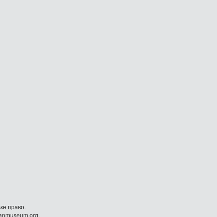
ке право.
danmuseum.org.