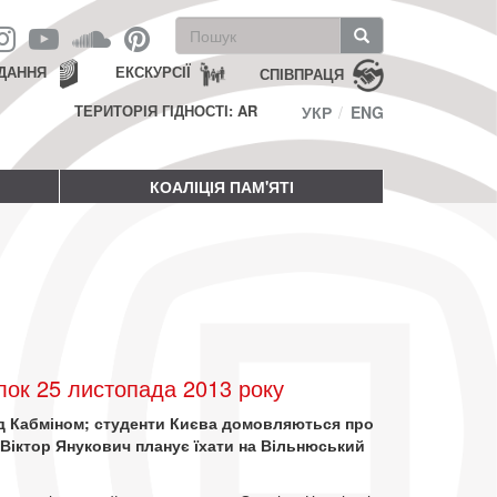
Пошукова
форма
Пошук
ДАННЯ
ЕКСКУРСІЇ
СПІВПРАЦЯ
ТЕРИТОРІЯ ГІДНОСТІ: AR
УКР
ENG
КОАЛІЦІЯ ПАМ'ЯТІ
ок 25 листопада 2013 року
під Кабміном; студенти Києва домовляються про
 Віктор Янукович планує їхати на Вільнюський