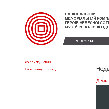
Перейти
до
основного
НАЦІОНАЛЬНИЙ
матеріалу
МЕМОРІАЛЬНИЙ КОМП
ГЕРОЇВ НЕБЕСНОЇ СОТН
МУЗЕЙ РЕВОЛЮЦІЇ ГІД
МЕМОРІАЛ
До списку новин
Неді
На головну сторінку
День 