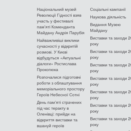
Національний музей
Соціальні кампанії
Революції Гідності взяв
Наукова діяльність
участь у фестивалі
Видання Музею
пам'яті Коменданта
Майдану
Майдану Андрія Парубія
Виставки та заходи 
Найважливіші виклики
року
сучасності у відкритій
Виставки та заходи 
розмові. У Києві
року
відбудуться «Актуальні
діалоги» Ростислава
Виставки та заходи 
Прокопюка
року
Розпочалися підготовчі
Виставки та заходи 
роботи з облаштування
року
меморіального простору
Виставки та заходи 
Героїв Небесної Сотні
року
День памʼяті страчених
Виставки та заходи 
під час теракту в
року
Оленівці: прийди на
Виставки та заходи 
відкриття виставки та
року
вшануй героїв