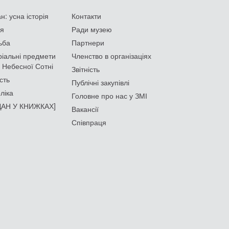
: усна історія
Контакти
ія
Ради музею
ьба
Партнери
іальні предмети
Членство в організаціях
 Небесної Сотні
Звітність
сть
Публічні закупівлі
ліка
Головне про нас у ЗМІ
АН У КНИЖКАХ]
Вакансії
Співпраця