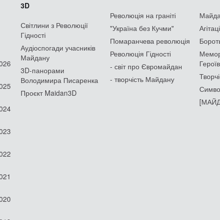
3D
Революція на граніті
Майдан
Світлини з Революції
"Україна без Кучми"
Агітац
Гідності
Помаранчева революція
Борот
Аудіоспогади учасників
Революція Гідності
Мемор
Майдану
2026
Героїв
- світ про Євромайдан
3D-панорами
Творчі
- творчість Майдану
Володимира Писаренка
2025
Симво
Проєкт Maidan3D
[МАЙД
2024
2023
2022
2021
2020