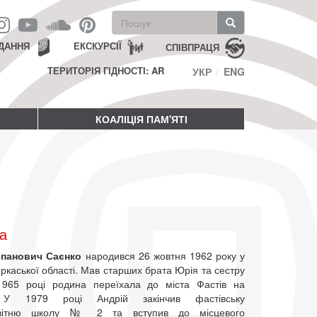
Пошукова
форма
Пошук
ДАННЯ
ЕКСКУРСІЇ
СПІВПРАЦЯ
ТЕРИТОРІЯ ГІДНОСТІ: AR
УКР
ENG
КОАЛІЦІЯ ПАМ'ЯТІ
а
епанович Саєнко
народився 26 жовтня 1962 року у
ркаської області. Мав старших брата Юрія та сестру
1965 році родина переїхала до міста Фастів на
. У 1979 році Андрій закінчив фастівську
освітню школу № 2 та вступив до місцевого