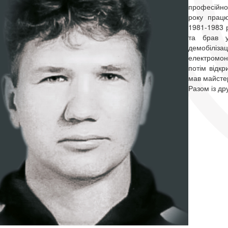
професійног
року прац
1981-1983 р
та брав у
демобіліз
електромон
потім відкр
мав майсте
Разом із др