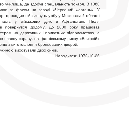
о училища, де здобув спеціальність токаря. З 1980
ював за фахом на заводі «Червоний жовтень». У
р. проходив військову службу у Московській області
часть у військових діях в Афганістані. Після
ації повернувся додому. До 2000 року працював
тером на державних і приватних підприємствах, а
ив власну справу: на фастівському ринку «Вечірній»
рню з виготовлення броньованих дверей.
ужиною виховували двох синів.
Народився: 1972-10-26