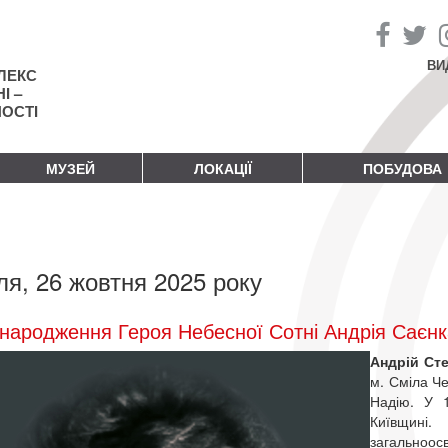
ВИ
ЛЕКС
І –
НОСТІ
МУЗЕЙ
ЛОКАЦІЇ
ПОБУДОВА
ля, 26 жовтня 2025 року
народження Героя Небесної Сотні Андрія Саєнк
Андрій Ст
м. Сміла Че
Надію. У 
Київщині
загально