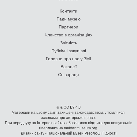
Контакти
Ради музею
Партнери
Членство в організаціях
Звітність
Публічні закупівлі
Головне про нас у ЗМІ
Вакансії
Співпраця
© & CC BY 4.0
Матеріали на цьому сайті захищені законодавством, у тому числі
законами про авторське право.
При передруку на iнтернет-сайтах обов’язкова відкрита для пошуковиків
гiперланка на maidanmuseum.org.
Дизайн сайту - Національний музей Революції Гідності