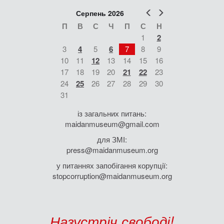
Попер
Наст
Серпень 2026
П
В
С
Ч
П
С
Н
1
2
3
4
5
6
7
8
9
10
11
12
13
14
15
16
17
18
19
20
21
22
23
24
25
26
27
28
29
30
31
із загальних питань:
maidanmuseum@gmail.com
для ЗМІ:
press@maidanmuseum.org
у питаннях запобігання корупції:
stopcorruption@maidanmuseum.org
Назустріч свободі!