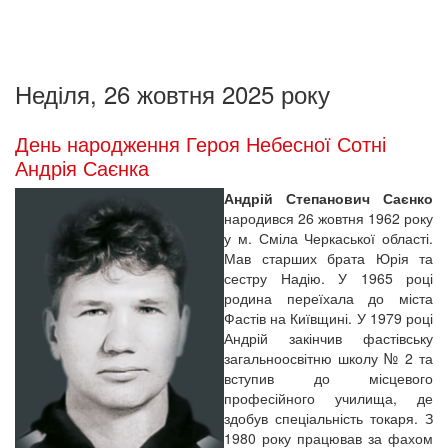
Неділя, 26 жовтня 2025 року
День народження Героя Небесної Сотні
Андрія Саєнка
Андрій Степанович Саєнко
народився 26 жовтня 1962 року
у м. Сміла Черкаської області.
Мав старших брата Юрія та
сестру Надію. У 1965 році
родина переїхала до міста
Фастів на Київщині. У 1979 році
Андрій закінчив фастівську
загальноосвітню школу № 2 та
вступив до місцевого
професійного училища, де
здобув спеціальність токаря. З
1980 року працював за фахом