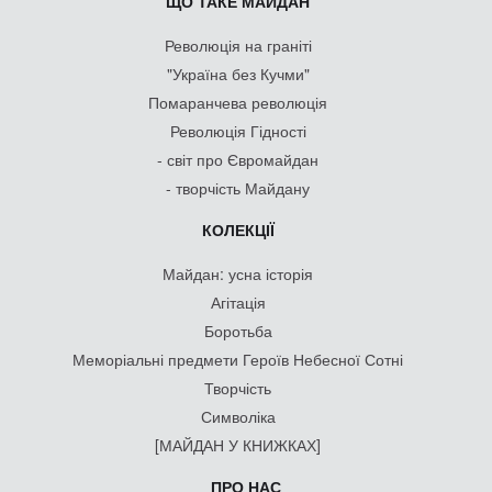
ЩО ТАКЕ МАЙДАН
Революція на граніті
"Україна без Кучми"
Помаранчева революція
Революція Гідності
- світ про Євромайдан
- творчість Майдану
КОЛЕКЦІЇ
Майдан: усна історія
Агітація
Боротьба
Меморіальні предмети Героїв Небесної Сотні
Творчість
Символіка
[МАЙДАН У КНИЖКАХ]
ПРО НАС