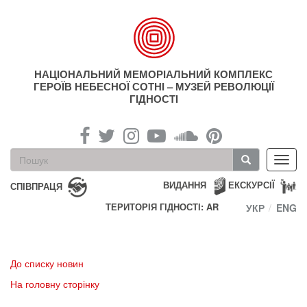
Перейти
до
основного
матеріалу
НАЦІОНАЛЬНИЙ МЕМОРІАЛЬНИЙ КОМПЛЕКС
ГЕРОЇВ НЕБЕСНОЇ СОТНІ – МУЗЕЙ РЕВОЛЮЦІЇ
ГІДНОСТІ
Пошукова
Toggl
форма
navig
Пошук
ВИДАННЯ
ЕКСКУРСІЇ
СПІВПРАЦЯ
ТЕРИТОРІЯ ГІДНОСТІ: AR
УКР
ENG
До списку новин
На головну сторінку