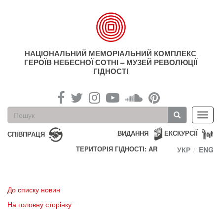
Перейти
до
основного
матеріалу
НАЦІОНАЛЬНИЙ МЕМОРІАЛЬНИЙ КОМПЛЕКС
ГЕРОЇВ НЕБЕСНОЇ СОТНІ – МУЗЕЙ РЕВОЛЮЦІЇ
ГІДНОСТІ
Пошукова
Toggl
форма
navig
Пошук
ВИДАННЯ
ЕКСКУРСІЇ
СПІВПРАЦЯ
ТЕРИТОРІЯ ГІДНОСТІ: AR
УКР
ENG
До списку новин
На головну сторінку