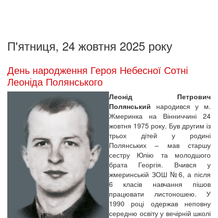
П'ятниця, 24 жовтня 2025 року
День народження Героя Небесної Сотні
Леоніда Полянського
Леонід Петрович
Полянський
народився у м.
Жмеринка на Вінниччині 24
жовтня 1975 року. Був другим із
трьох дітей у родині
Полянських – мав старшу
сестру Юлію та молодшого
брата Георгія. Вчився у
жмеринській ЗОШ №6, а після
6 класів навчання пішов
працювати листоношею. У
1990 році одержав неповну
середню освіту у вечірній школі