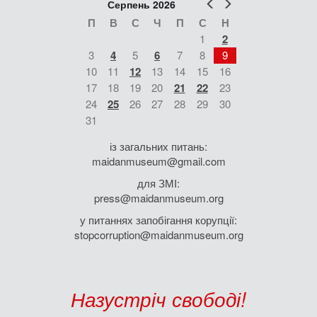
Попер
Наст
Серпень 2026
П
В
С
Ч
П
С
Н
1
2
3
4
5
6
7
8
9
10
11
12
13
14
15
16
17
18
19
20
21
22
23
24
25
26
27
28
29
30
31
із загальних питань:
maidanmuseum@gmail.com
для ЗМІ:
press@maidanmuseum.org
у питаннях запобігання корупції:
stopcorruption@maidanmuseum.org
Назустріч свободі!