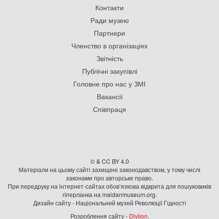
Контакти
Ради музею
Партнери
Членство в організаціях
Звітність
Публічні закупівлі
Головне про нас у ЗМІ
Вакансії
Співпраця
© & CC BY 4.0
Матеріали на цьому сайті захищені законодавством, у тому числі
законами про авторське право.
При передруку на iнтернет-сайтах обов’язкова відкрита для пошуковиків
гiперланка на maidanmuseum.org.
Дизайн сайту - Національний музей Революції Гідності
Розроблення сайту -
Divilon
.