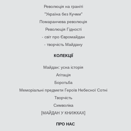
Революція на граніті
"Україна без Кучми"
Помаранчева революція
Революція Гідності
- світ про Євромайдан
- творчість Майдану
КОЛЕКЦІЇ
Майдан: усна історія
Агітація
Боротьба
Меморіальні предмети Героїв Небесної Сотні
Творчість
Символіка
[МАЙДАН У КНИЖКАХ]
ПРО НАС