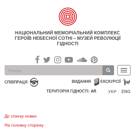
Перейти
до
основного
матеріалу
НАЦІОНАЛЬНИЙ МЕМОРІАЛЬНИЙ КОМПЛЕКС
ГЕРОЇВ НЕБЕСНОЇ СОТНІ – МУЗЕЙ РЕВОЛЮЦІЇ
ГІДНОСТІ
Пошукова
Toggl
форма
navig
Пошук
ВИДАННЯ
ЕКСКУРСІЇ
СПІВПРАЦЯ
ТЕРИТОРІЯ ГІДНОСТІ: AR
УКР
ENG
До списку новин
На головну сторінку