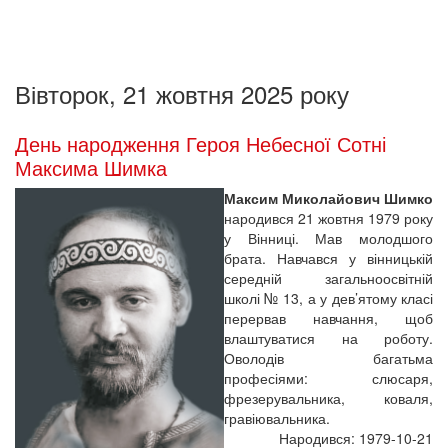
Вівторок, 21 жовтня 2025 року
День народження Героя Небесної Сотні
Максима Шимка
Максим Миколайович Шимко
народився 21 жовтня 1979 року
у Вінниці. Мав молодшого
брата. Навчався у вінницькій
середній загальноосвітній
школі № 13, а у дев’ятому класі
перервав навчання, щоб
влаштуватися на роботу.
Оволодів багатьма
професіями: слюсаря,
фрезерувальника, коваля,
гравіювальника.
Народився: 1979-10-21