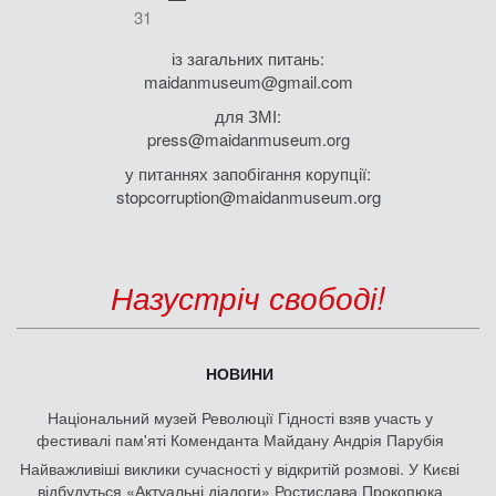
31
із загальних питань:
maidanmuseum@gmail.com
для ЗМІ:
press@maidanmuseum.org
у питаннях запобігання корупції:
stopcorruption@maidanmuseum.org
Назустріч свободі!
НОВИНИ
Національний музей Революції Гідності взяв участь у
фестивалі пам'яті Коменданта Майдану Андрія Парубія
Найважливіші виклики сучасності у відкритій розмові. У Києві
відбудуться «Актуальні діалоги» Ростислава Прокопюка