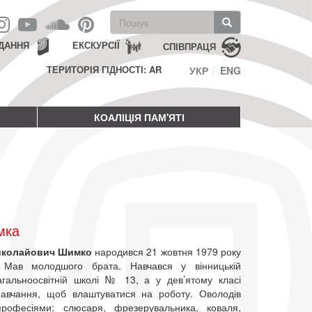
Пошукова
форма
Пошук
ДАННЯ
ЕКСКУРСІЇ
СПІВПРАЦЯ
ТЕРИТОРІЯ ГІДНОСТІ: AR
УКР
ENG
КОАЛІЦІЯ ПАМ'ЯТІ
мка
иколайович Шимко
народився 21 жовтня 1979 року
. Мав молодшого брата. Навчався у вінницькій
агальноосвітній школі № 13, а у дев’ятому класі
авчання, щоб влаштуватися на роботу. Оволодів
професіями: слюсаря, фрезерувальника, коваля,