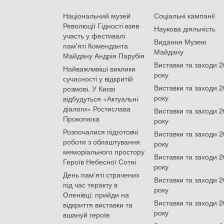
Національний музей
Соціальні кампанії
Революції Гідності взяв
Наукова діяльність
участь у фестивалі
Видання Музею
пам'яті Коменданта
Майдану
Майдану Андрія Парубія
Виставки та заходи 
Найважливіші виклики
року
сучасності у відкритій
Виставки та заходи 
розмові. У Києві
року
відбудуться «Актуальні
діалоги» Ростислава
Виставки та заходи 
Прокопюка
року
Розпочалися підготовчі
Виставки та заходи 
роботи з облаштування
року
меморіального простору
Виставки та заходи 
Героїв Небесної Сотні
року
День памʼяті страчених
Виставки та заходи 
під час теракту в
року
Оленівці: прийди на
Виставки та заходи 
відкриття виставки та
року
вшануй героїв