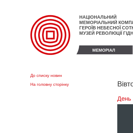
Перейти
до
основного
НАЦІОНАЛЬНИЙ
матеріалу
МЕМОРІАЛЬНИЙ КОМП
ГЕРОЇВ НЕБЕСНОЇ СОТН
МУЗЕЙ РЕВОЛЮЦІЇ ГІД
МЕМОРІАЛ
До списку новин
Вівт
На головну сторінку
День 