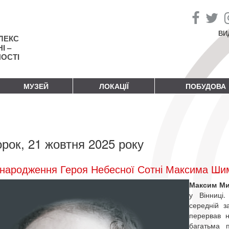
ВИ
ЛЕКС
І –
НОСТІ
МУЗЕЙ
ЛОКАЦІЇ
ПОБУДОВА
орок, 21 жовтня 2025 року
народження Героя Небесної Сотні Максима Ши
Максим М
у Вінниці
середній з
перервав н
багатьма 