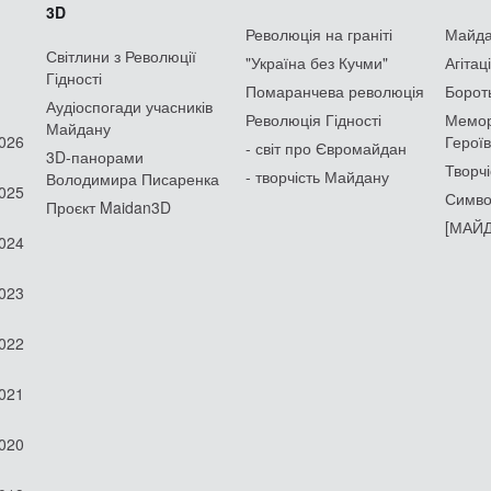
3D
Революція на граніті
Майдан
Світлини з Революції
"Україна без Кучми"
Агітац
Гідності
Помаранчева революція
Борот
Аудіоспогади учасників
Революція Гідності
Мемор
Майдану
2026
Героїв
- світ про Євромайдан
3D-панорами
Творчі
- творчість Майдану
Володимира Писаренка
2025
Симво
Проєкт Maidan3D
[МАЙД
2024
2023
2022
2021
2020