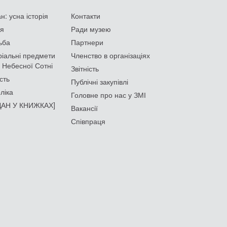
: усна історія
Контакти
ія
Ради музею
ьба
Партнери
іальні предмети
Членство в організаціях
 Небесної Сотні
Звітність
сть
Публічні закупівлі
ліка
Головне про нас у ЗМІ
АН У КНИЖКАХ]
Вакансії
Співпраця