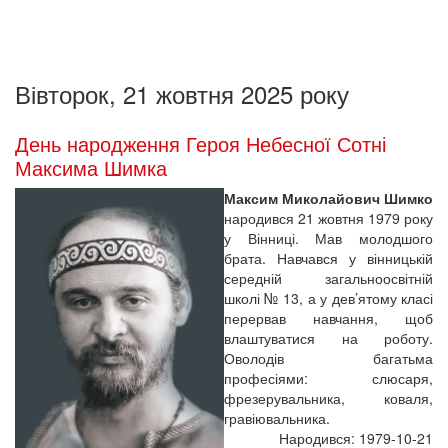
Вівторок, 21 жовтня 2025 року
День народження Героя Небесної Сотні
Максима Шимка
Максим Миколайович Шимко
народився 21 жовтня 1979 року
у Вінниці. Мав молодшого
брата. Навчався у вінницькій
середній загальноосвітній
школі № 13, а у дев’ятому класі
перервав навчання, щоб
влаштуватися на роботу.
Оволодів багатьма
професіями: слюсаря,
фрезерувальника, коваля,
гравіювальника.
Народився: 1979-10-21