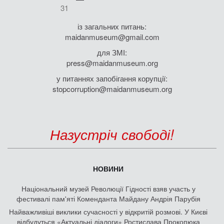
31
із загальних питань:
maidanmuseum@gmail.com
для ЗМІ:
press@maidanmuseum.org
у питаннях запобігання корупції:
stopcorruption@maidanmuseum.org
Назустріч свободі!
НОВИНИ
Національний музей Революції Гідності взяв участь у
фестивалі пам'яті Коменданта Майдану Андрія Парубія
Найважливіші виклики сучасності у відкритій розмові. У Києві
відбудуться «Актуальні діалоги» Ростислава Прокопюка