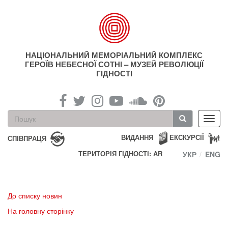
Перейти
до
основного
матеріалу
НАЦІОНАЛЬНИЙ МЕМОРІАЛЬНИЙ КОМПЛЕКС
ГЕРОЇВ НЕБЕСНОЇ СОТНІ – МУЗЕЙ РЕВОЛЮЦІЇ
ГІДНОСТІ
Пошукова
Toggl
форма
navig
Пошук
ВИДАННЯ
ЕКСКУРСІЇ
СПІВПРАЦЯ
ТЕРИТОРІЯ ГІДНОСТІ: AR
УКР
ENG
До списку новин
На головну сторінку