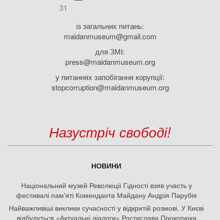
31
із загальних питань:
maidanmuseum@gmail.com
для ЗМІ:
press@maidanmuseum.org
у питаннях запобігання корупції:
stopcorruption@maidanmuseum.org
Назустріч свободі!
НОВИНИ
Національний музей Революції Гідності взяв участь у
фестивалі пам'яті Коменданта Майдану Андрія Парубія
Найважливіші виклики сучасності у відкритій розмові. У Києві
відбудуться «Актуальні діалоги» Ростислава Прокопюка