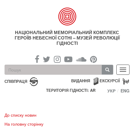
Перейти
до
основного
матеріалу
НАЦІОНАЛЬНИЙ МЕМОРІАЛЬНИЙ КОМПЛЕКС
ГЕРОЇВ НЕБЕСНОЇ СОТНІ – МУЗЕЙ РЕВОЛЮЦІЇ
ГІДНОСТІ
Пошукова
Toggl
форма
navig
Пошук
ВИДАННЯ
ЕКСКУРСІЇ
СПІВПРАЦЯ
ТЕРИТОРІЯ ГІДНОСТІ: AR
УКР
ENG
До списку новин
На головну сторінку