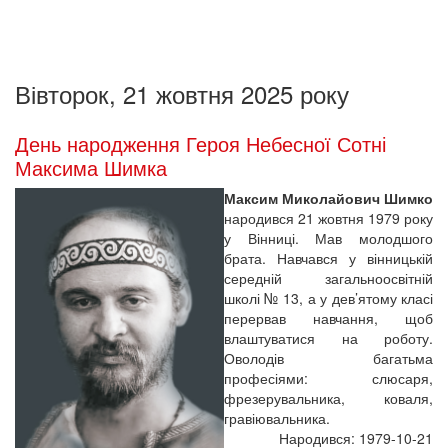
Вівторок, 21 жовтня 2025 року
День народження Героя Небесної Сотні
Максима Шимка
Максим Миколайович Шимко
народився 21 жовтня 1979 року
у Вінниці. Мав молодшого
брата. Навчався у вінницькій
середній загальноосвітній
школі № 13, а у дев’ятому класі
перервав навчання, щоб
влаштуватися на роботу.
Оволодів багатьма
професіями: слюсаря,
фрезерувальника, коваля,
гравіювальника.
Народився: 1979-10-21