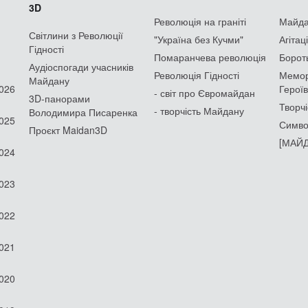
3D
Революція на граніті
Майдан
Світлини з Революції
"Україна без Кучми"
Агітац
Гідності
Помаранчева революція
Борот
Аудіоспогади учасників
Революція Гідності
Мемор
Майдану
2026
Героїв
- світ про Євромайдан
3D-панорами
Творчі
- творчість Майдану
Володимира Писаренка
2025
Симво
Проєкт Maidan3D
[МАЙД
2024
2023
2022
2021
2020