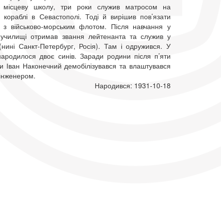
и місцеву школу, три роки служив матросом на
у кораблі в Севастополі. Тоді й вирішив пов’язати
з військово-морським флотом. Після навчання у
училищі отримав звання лейтенанта та служив у
(нині Санкт-Петербург, Росія). Там і одружився. У
ародилося двоє синів. Заради родини після п’яти
би Іван Наконечний демобілізувався та влаштувався
інженером.
Народився: 1931-10-18