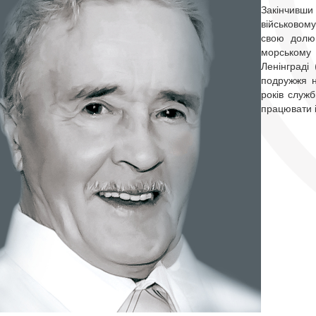
Закінчивш
військовом
свою долю 
морському 
Ленінграді 
подружжя н
років служ
працювати 