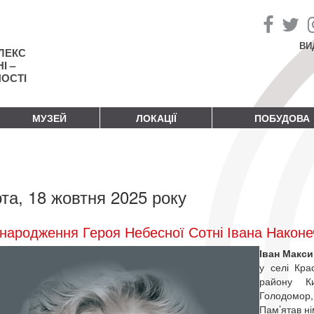
ВИ
ЛЕКС
І –
НОСТІ
МУЗЕЙ
ЛОКАЦІЇ
ПОБУДОВА
та, 18 жовтня 2025 року
народження Героя Небесної Сотні Івана Наконе
Іван Макс
у селі Кра
району Ки
Голодомор, 
Пам’ятав ні