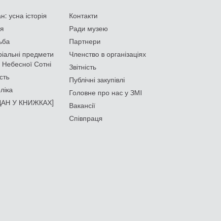
: усна історія
Контакти
ія
Ради музею
ьба
Партнери
іальні предмети
Членство в організаціях
 Небесної Сотні
Звітність
сть
Публічні закупівлі
ліка
Головне про нас у ЗМІ
АН У КНИЖКАХ]
Вакансії
Співпраця