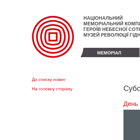
Перейти
до
основного
НАЦІОНАЛЬНИЙ
матеріалу
МЕМОРІАЛЬНИЙ КОМП
ГЕРОЇВ НЕБЕСНОЇ СОТН
МУЗЕЙ РЕВОЛЮЦІЇ ГІД
МЕМОРІАЛ
До списку новин
Субо
На головну сторінку
День 