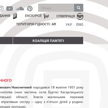
Пошукова
форма
Пошук
ДАННЯ
ЕКСКУРСІЇ
СПІВПРАЦЯ
ТЕРИТОРІЯ ГІДНОСТІ: AR
УКР
ENG
КОАЛІЦІЯ ПАМ'ЯТІ
чного
имович Наконечний
народився 18 жовтня 1931 року
снопілка (нині частина села Бурти) Кагарлицького
ївської області. Зовсім маленьким пережив
втративши сестру – одну з п’ятьох дітей у родині.
мецьку окупацію.