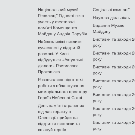
Національний музей
Соціальні кампанії
Революції Гідності взяв
Наукова діяльність
участь у фестивалі
Видання Музею
пам'яті Коменданта
Майдану
Майдану Андрія Парубія
Виставки та заходи 
Найважливіші виклики
року
сучасності у відкритій
Виставки та заходи 
розмові. У Києві
року
відбудуться «Актуальні
діалоги» Ростислава
Виставки та заходи 
Прокопюка
року
Розпочалися підготовчі
Виставки та заходи 
роботи з облаштування
року
меморіального простору
Виставки та заходи 
Героїв Небесної Сотні
року
День памʼяті страчених
Виставки та заходи 
під час теракту в
року
Оленівці: прийди на
Виставки та заходи 
відкриття виставки та
року
вшануй героїв