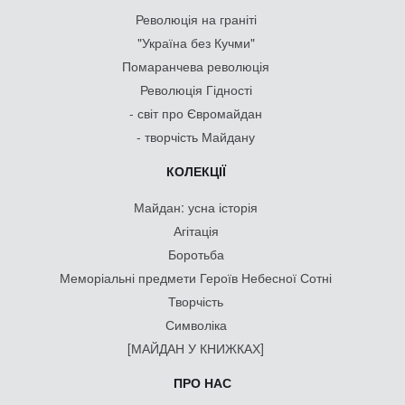
Революція на граніті
"Україна без Кучми"
Помаранчева революція
Революція Гідності
- світ про Євромайдан
- творчість Майдану
КОЛЕКЦІЇ
Майдан: усна історія
Агітація
Боротьба
Меморіальні предмети Героїв Небесної Сотні
Творчість
Символіка
[МАЙДАН У КНИЖКАХ]
ПРО НАС