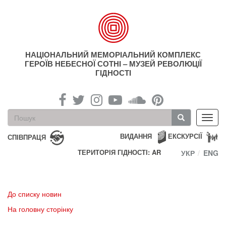
Перейти
до
основного
матеріалу
НАЦІОНАЛЬНИЙ МЕМОРІАЛЬНИЙ КОМПЛЕКС
ГЕРОЇВ НЕБЕСНОЇ СОТНІ – МУЗЕЙ РЕВОЛЮЦІЇ
ГІДНОСТІ
Пошукова
Toggl
форма
navig
Пошук
ВИДАННЯ
ЕКСКУРСІЇ
СПІВПРАЦЯ
ТЕРИТОРІЯ ГІДНОСТІ: AR
УКР
ENG
До списку новин
На головну сторінку