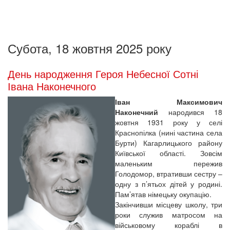
Субота, 18 жовтня 2025 року
День народження Героя Небесної Сотні
Івана Наконечного
Іван Максимович
Наконечний
народився 18
жовтня 1931 року у селі
Краснопілка (нині частина села
Бурти) Кагарлицького району
Київської області. Зовсім
маленьким пережив
Голодомор, втративши сестру –
одну з п’ятьох дітей у родині.
Пам’ятав німецьку окупацію.
Закінчивши місцеву школу, три
роки служив матросом на
військовому кораблі в