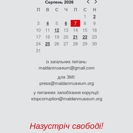
Попер
Наст
Серпень 2026
П
В
С
Ч
П
С
Н
1
2
3
4
5
6
7
8
9
10
11
12
13
14
15
16
17
18
19
20
21
22
23
24
25
26
27
28
29
30
31
із загальних питань:
maidanmuseum@gmail.com
для ЗМІ:
press@maidanmuseum.org
у питаннях запобігання корупції:
stopcorruption@maidanmuseum.org
Назустріч свободі!