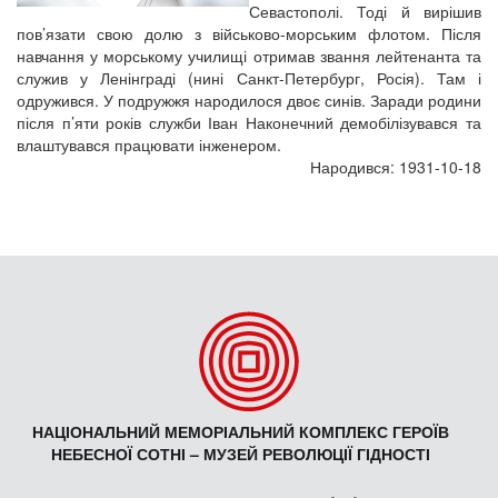
Севастополі. Тоді й вирішив
пов’язати свою долю з військово-морським флотом. Після
навчання у морському училищі отримав звання лейтенанта та
служив у Ленінграді (нині Санкт-Петербург, Росія). Там і
одружився. У подружжя народилося двоє синів. Заради родини
після п’яти років служби Іван Наконечний демобілізувався та
влаштувався працювати інженером.
Народився: 1931-10-18
НАЦІОНАЛЬНИЙ МЕМОРІАЛЬНИЙ КОМПЛЕКС ГЕРОЇВ
НЕБЕСНОЇ СОТНІ – МУЗЕЙ РЕВОЛЮЦІЇ ГІДНОСТІ