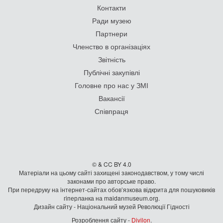
Контакти
Ради музею
Партнери
Членство в організаціях
Звітність
Публічні закупівлі
Головне про нас у ЗМІ
Вакансії
Співпраця
© & CC BY 4.0
Матеріали на цьому сайті захищені законодавством, у тому числі
законами про авторське право.
При передруку на iнтернет-сайтах обов’язкова відкрита для пошуковиків
гiперланка на maidanmuseum.org.
Дизайн сайту - Національний музей Революції Гідності
Розроблення сайту -
Divilon
.