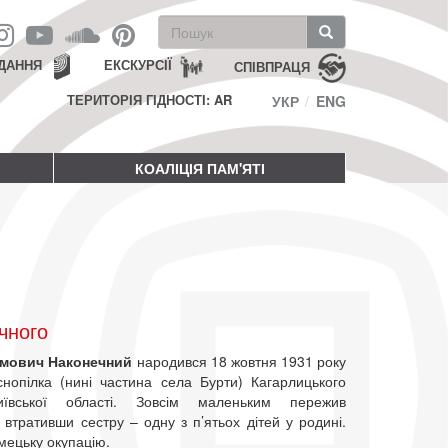
Пошукова
форма
Пошук
ДАННЯ
ЕКСКУРСІЇ
СПІВПРАЦЯ
ТЕРИТОРІЯ ГІДНОСТІ: AR
УКР
ENG
КОАЛІЦІЯ ПАМ'ЯТІ
чного
имович Наконечний
народився 18 жовтня 1931 року
снопілка (нині частина села Бурти) Кагарлицького
ївської області. Зовсім маленьким пережив
втративши сестру – одну з п’ятьох дітей у родині.
мецьку окупацію.