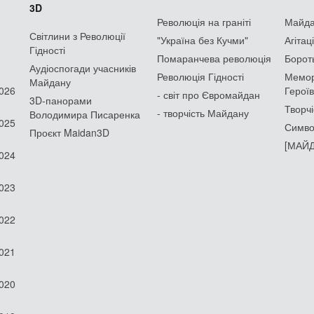
3D
Революція на граніті
Майдан
Світлини з Революції
"Україна без Кучми"
Агітац
Гідності
Помаранчева революція
Борот
Аудіоспогади учасників
Революція Гідності
Мемор
Майдану
2026
Героїв
- світ про Євромайдан
3D-панорами
Творчі
- творчість Майдану
Володимира Писаренка
2025
Симво
Проєкт Maidan3D
[МАЙД
2024
2023
2022
2021
2020