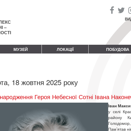
ВИ
ЛЕКС
І –
НОСТІ
МУЗЕЙ
ЛОКАЦІЇ
ПОБУДОВА
та, 18 жовтня 2025 року
народження Героя Небесної Сотні Івана Наконе
Іван Макс
у селі Кра
району Ки
Голодомор, 
Пам’ятав ні