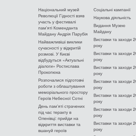
Національний музей
Соціальні кампанії
Революції Гідності взяв
Наукова діяльність
участь у фестивалі
Видання Музею
пам'яті Коменданта
Майдану
Майдану Андрія Парубія
Виставки та заходи 
Найважливіші виклики
року
сучасності у відкритій
Виставки та заходи 
розмові. У Києві
року
відбудуться «Актуальні
діалоги» Ростислава
Виставки та заходи 
Прокопюка
року
Розпочалися підготовчі
Виставки та заходи 
роботи з облаштування
року
меморіального простору
Виставки та заходи 
Героїв Небесної Сотні
року
День памʼяті страчених
Виставки та заходи 
під час теракту в
року
Оленівці: прийди на
Виставки та заходи 
відкриття виставки та
року
вшануй героїв