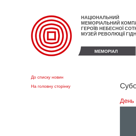
Перейти
до
основного
НАЦІОНАЛЬНИЙ
матеріалу
МЕМОРІАЛЬНИЙ КОМП
ГЕРОЇВ НЕБЕСНОЇ СОТН
МУЗЕЙ РЕВОЛЮЦІЇ ГІД
МЕМОРІАЛ
До списку новин
Субо
На головну сторінку
День 