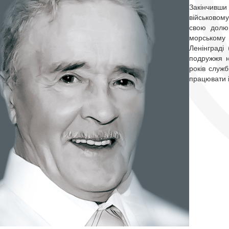
Закінчивш
військовом
свою долю 
морському 
Ленінграді 
подружжя н
років служ
працювати 