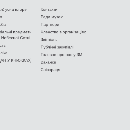
: усна історія
Контакти
ія
Ради музею
ьба
Партнери
іальні предмети
Членство в організаціях
 Небесної Сотні
Звітність
сть
Публічні закупівлі
ліка
Головне про нас у ЗМІ
АН У КНИЖКАХ]
Вакансії
Співпраця