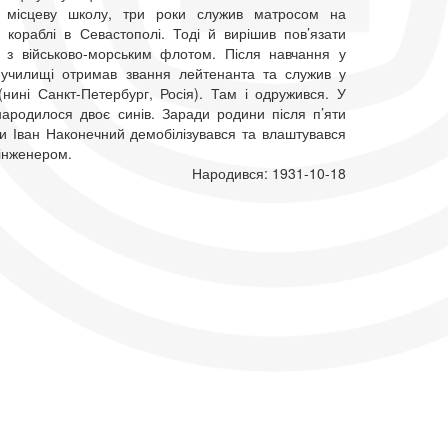
и місцеву школу, три роки служив матросом на
у кораблі в Севастополі. Тоді й вирішив пов’язати
з військово-морським флотом. Після навчання у
училищі отримав звання лейтенанта та служив у
(нині Санкт-Петербург, Росія). Там і одружився. У
ародилося двоє синів. Заради родини після п’яти
би Іван Наконечний демобілізувався та влаштувався
інженером.
Народився: 1931-10-18