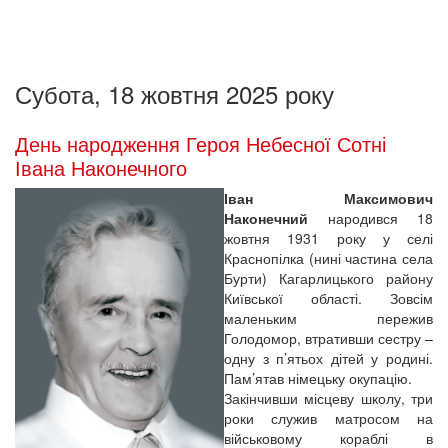
Субота, 18 жовтня 2025 року
День народження Героя Небесної Сотні
Івана Наконечного
Іван Максимович
Наконечний
народився 18
жовтня 1931 року у селі
Краснопілка (нині частина села
Бурти) Кагарлицького району
Київської області. Зовсім
маленьким пережив
Голодомор, втративши сестру –
одну з п’ятьох дітей у родині.
Пам’ятав німецьку окупацію.
Закінчивши місцеву школу, три
роки служив матросом на
військовому кораблі в