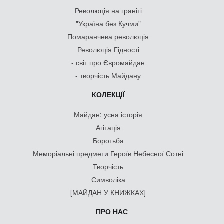
Революція на граніті
"Україна без Кучми"
Помаранчева революція
Революція Гідності
- світ про Євромайдан
- творчість Майдану
КОЛЕКЦІЇ
Майдан: усна історія
Агітація
Боротьба
Меморіальні предмети Героїв Небесної Сотні
Творчість
Символіка
[МАЙДАН У КНИЖКАХ]
ПРО НАС