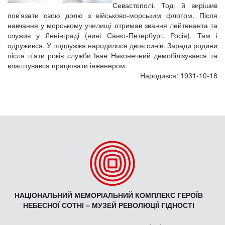
Севастополі. Тоді й вирішив
пов’язати свою долю з військово-морським флотом. Після
навчання у морському училищі отримав звання лейтенанта та
служив у Ленінграді (нині Санкт-Петербург, Росія). Там і
одружився. У подружжя народилося двоє синів. Заради родини
після п’яти років служби Іван Наконечний демобілізувався та
влаштувався працювати інженером.
Народився: 1931-10-18
НАЦІОНАЛЬНИЙ МЕМОРІАЛЬНИЙ КОМПЛЕКС ГЕРОЇВ
НЕБЕСНОЇ СОТНІ – МУЗЕЙ РЕВОЛЮЦІЇ ГІДНОСТІ