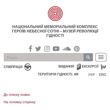
Перейти
до
основного
матеріалу
НАЦІОНАЛЬНИЙ МЕМОРІАЛЬНИЙ КОМПЛЕКС
ГЕРОЇВ НЕБЕСНОЇ СОТНІ – МУЗЕЙ РЕВОЛЮЦІЇ
ГІДНОСТІ
Пошукова
Toggl
форма
navig
Пошук
ВИДАННЯ
ЕКСКУРСІЇ
СПІВПРАЦЯ
ТЕРИТОРІЯ ГІДНОСТІ: AR
УКР
ENG
До списку новин
На головну сторінку