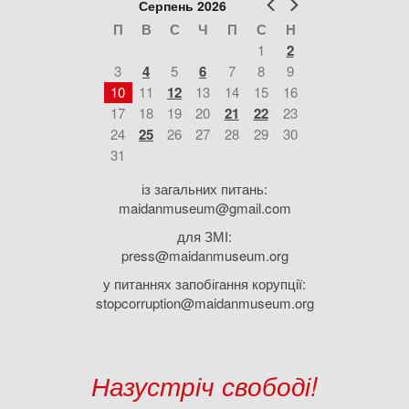
Попер
Наст
Серпень 2026
П
В
С
Ч
П
С
Н
1
2
3
4
5
6
7
8
9
10
11
12
13
14
15
16
17
18
19
20
21
22
23
24
25
26
27
28
29
30
31
із загальних питань:
maidanmuseum@gmail.com
для ЗМІ:
press@maidanmuseum.org
у питаннях запобігання корупції:
stopcorruption@maidanmuseum.org
Назустріч свободі!