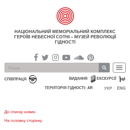
Перейти
до
основного
матеріалу
НАЦІОНАЛЬНИЙ МЕМОРІАЛЬНИЙ КОМПЛЕКС
ГЕРОЇВ НЕБЕСНОЇ СОТНІ – МУЗЕЙ РЕВОЛЮЦІЇ
ГІДНОСТІ
Пошукова
Toggl
форма
navig
Пошук
ВИДАННЯ
ЕКСКУРСІЇ
СПІВПРАЦЯ
ТЕРИТОРІЯ ГІДНОСТІ: AR
УКР
ENG
До списку новин
На головну сторінку