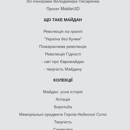
3D-панорами Володимира Писаренка
Проєкт Maidan3D
ЩО ТАКЕ МАЙДАН
Революція на граніті
"Україна без Кучми"
Помаранчева революція
Революція Гідності
- світ про Євромайдан
- творчість Майдану
КОЛЕКЦІЇ
Майдан: усна історія
Агітація
Боротьба
Меморіальні предмети Героїв Небесної Сотні
Творчість
Символіка