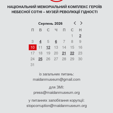
НАЦІОНАЛЬНИЙ МЕМОРІАЛЬНИЙ КОМПЛЕКС ГЕРОЇВ
НЕБЕСНОЇ СОТНІ – МУЗЕЙ РЕВОЛЮЦІЇ ГІДНОСТІ
Попер
Наст
Серпень 2026
П
В
С
Ч
П
С
Н
1
2
3
4
5
6
7
8
9
10
11
12
13
14
15
16
17
18
19
20
21
22
23
24
25
26
27
28
29
30
31
із загальних питань:
maidanmuseum@gmail.com
для ЗМІ:
press@maidanmuseum.org
у питаннях запобігання корупції:
stopcorruption@maidanmuseum.org