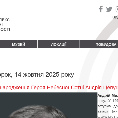
ВИ
ЛЕКС
І –
НОСТІ
МУЗЕЙ
ЛОКАЦІЇ
ПОБУДОВА
орок, 14 жовтня 2025 року
народження Героя Небесної Сотні Андрія Цепу
Андрій Ми
року. У 19
вступив до
авіації (н
факультет 