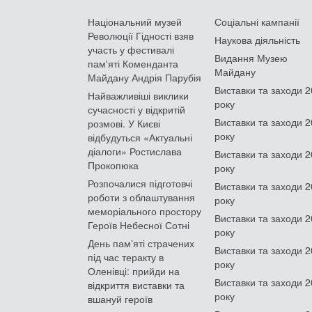
Національний музей
Соціальні кампанії
Революції Гідності взяв
Наукова діяльність
участь у фестивалі
Видання Музею
пам'яті Коменданта
Майдану
Майдану Андрія Парубія
Виставки та заходи 
Найважливіші виклики
року
сучасності у відкритій
Виставки та заходи 
розмові. У Києві
року
відбудуться «Актуальні
діалоги» Ростислава
Виставки та заходи 
Прокопюка
року
Розпочалися підготовчі
Виставки та заходи 
роботи з облаштування
року
меморіального простору
Виставки та заходи 
Героїв Небесної Сотні
року
День памʼяті страчених
Виставки та заходи 
під час теракту в
року
Оленівці: прийди на
Виставки та заходи 
відкриття виставки та
року
вшануй героїв