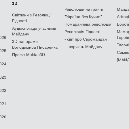
3D
Революція на граніті
Майдан
Світлини з Революції
"Україна без Кучми"
Агітац
Гідності
Помаранчева революція
Борот
Аудіоспогади учасників
Революція Гідності
Мемор
Майдану
2026
Героїв
- світ про Євромайдан
3D-панорами
Творчі
- творчість Майдану
Володимира Писаренка
2025
Симво
Проєкт Maidan3D
[МАЙД
2024
2023
2022
2021
2020