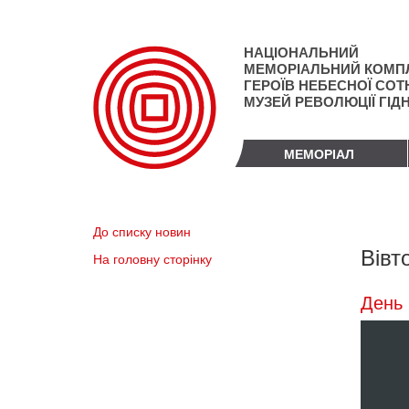
Перейти
до
основного
НАЦІОНАЛЬНИЙ
матеріалу
МЕМОРІАЛЬНИЙ КОМП
ГЕРОЇВ НЕБЕСНОЇ СОТН
МУЗЕЙ РЕВОЛЮЦІЇ ГІД
МЕМОРІАЛ
До списку новин
Вівт
На головну сторінку
День 