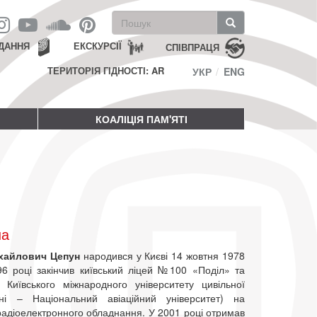
Пошукова
форма
Пошук
ДАННЯ
ЕКСКУРСІЇ
СПІВПРАЦЯ
ТЕРИТОРІЯ ГІДНОСТІ: AR
УКР
ENG
КОАЛІЦІЯ ПАМ'ЯТІ
на
хайлович Цепун
народився у Києві 14 жовтня 1978
96 році закінчив київський ліцей №100 «Поділ» та
 Київського міжнародного університету цивільної
ині – Національний авіаційний університет) на
радіоелектронного обладнання. У 2001 році отримав