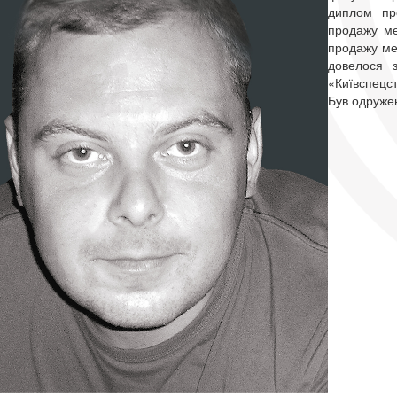
диплом пр
продажу ме
продажу мет
довелося з
«Київспецс
Був одруже