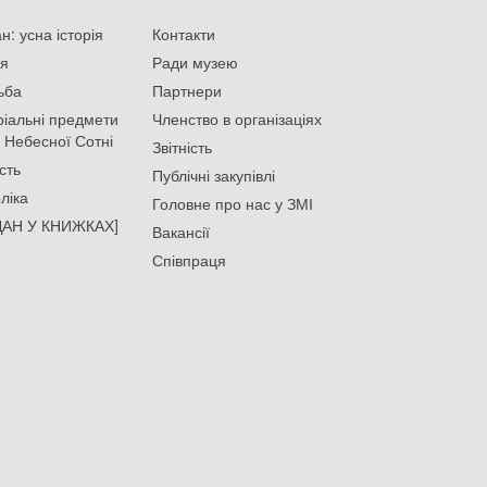
: усна історія
Контакти
ія
Ради музею
ьба
Партнери
іальні предмети
Членство в організаціях
 Небесної Сотні
Звітність
сть
Публічні закупівлі
ліка
Головне про нас у ЗМІ
АН У КНИЖКАХ]
Вакансії
Співпраця